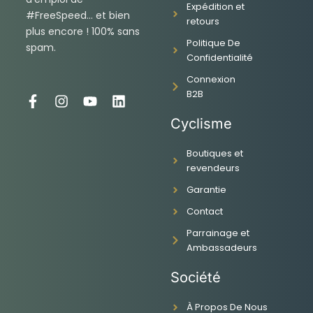
Expédition et
#FreeSpeed... et bien
retours
plus encore ! 100% sans
Politique De
spam.
Confidentialité
Connexion
B2B
F
I
Y
L
a
n
o
i
Cyclisme
c
s
u
n
e
t
t
k
Boutiques et
b
a
u
e
revendeurs
o
g
b
d
o
r
e
i
Garantie
k
a
n
-
m
Contact
f
Parrainage et
Ambassadeurs
Société
À Propos De Nous