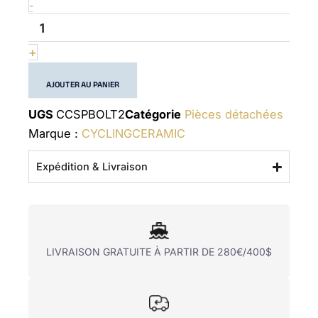
-
bolts
9100-
R8000
+
AJOUTER AU PANIER
UGS
CCSPBOLT2
Catégorie
Pièces détachées
Marque :
CYCLINGCERAMIC
Expédition & Livraison
LIVRAISON GRATUITE À PARTIR DE 280€/400$