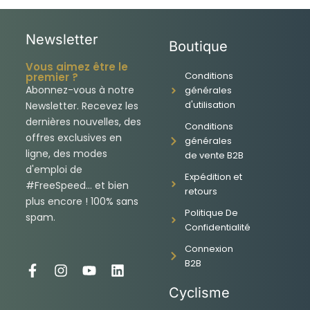
Newsletter
Boutique
Vous aimez être le
Conditions
premier ?
Abonnez-vous à notre
générales
d'utilisation
Newsletter. Recevez les
dernières nouvelles, des
Conditions
offres exclusives en
générales
ligne, des modes
de vente B2B
d'emploi de
Expédition et
#FreeSpeed... et bien
retours
plus encore ! 100% sans
Politique De
spam.
Confidentialité
Connexion
B2B
F
I
Y
L
a
n
o
i
Cyclisme
c
s
u
n