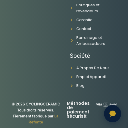
e
t
t
k
Boutiques et
b
a
u
e
revendeurs
o
g
b
d
o
r
e
i
Garantie
k
a
n
-
m
Contact
f
Parrainage et
Ambassadeurs
Société
À Propos De Nous
Emploi Appareil
Blog
Méthodes
© 2026 CYCLINGCERAMIC
de
Tous droits réservés.
paiement
sécurisé:
Fièrement fabriqué par
La
Refonte