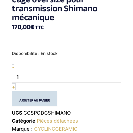
transmission Shimano
mécanique
170,00
€
TTC
quantité
Disponibilité :
En stock
de
ODC
-
cage
for
Shimano
+
AJOUTER AU PANIER
UGS
CCSPODCSHIMANO
Catégorie
Pièces détachées
Marque :
CYCLINGCERAMIC