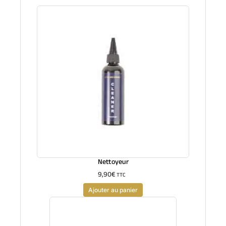
Nettoyeur
9,90
€
TTC
Ajouter au panier