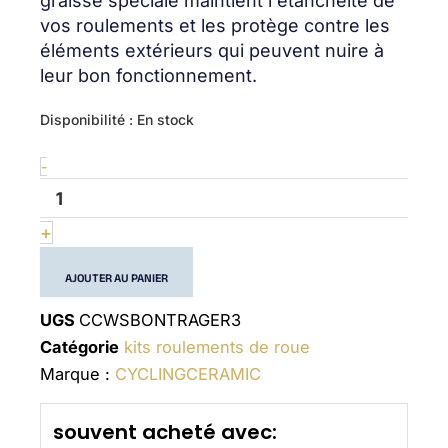
graisse spéciale maintient l'étanchéité de
vos roulements et les protège contre les
éléments extérieurs qui peuvent nuire à
leur bon fonctionnement.
quantité
Disponibilité :
En stock
de
Wheel
-
bearing
kit
BONTRAGER
+
3
AJOUTER AU PANIER
UGS
CCWSBONTRAGER3
Catégorie
kits roulements de roue
Marque :
CYCLINGCERAMIC
souvent acheté avec: