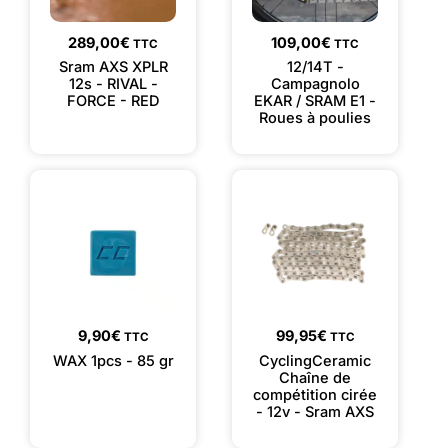
289,00
€
109,00
€
TTC
TTC
Sram AXS XPLR
12/14T -
12s - RIVAL -
Campagnolo
FORCE - RED
EKAR / SRAM E1 -
Roues à poulies
9,90
€
99,95
€
TTC
TTC
WAX 1pcs - 85 gr
CyclingCeramic
Chaîne de
compétition cirée
- 12v - Sram AXS