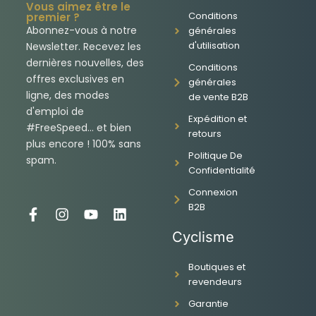
Vous aimez être le
Conditions
premier ?
Abonnez-vous à notre
générales
d'utilisation
Newsletter. Recevez les
dernières nouvelles, des
Conditions
offres exclusives en
générales
ligne, des modes
de vente B2B
d'emploi de
Expédition et
#FreeSpeed... et bien
retours
plus encore ! 100% sans
Politique De
spam.
Confidentialité
Connexion
B2B
F
I
Y
L
a
n
o
i
Cyclisme
c
s
u
n
e
t
t
k
Boutiques et
b
a
u
e
revendeurs
o
g
b
d
o
r
e
i
Garantie
k
a
n