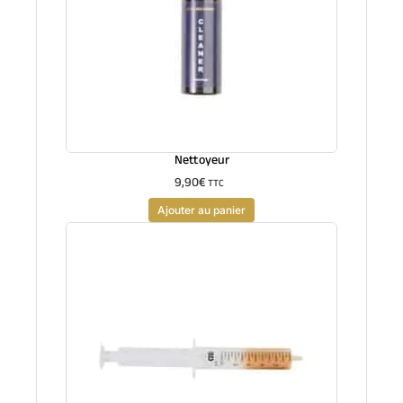
Nettoyeur
9,90
€
TTC
Ajouter au panier