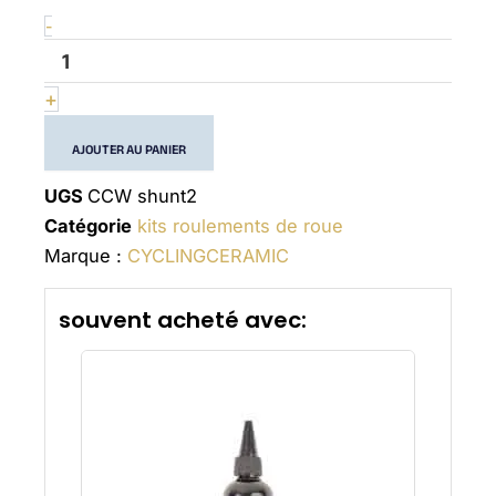
Wheel
-
bearing
kit
HUNT
+
2
AJOUTER AU PANIER
UGS
CCW shunt2
Catégorie
kits roulements de roue
Marque :
CYCLINGCERAMIC
souvent acheté avec: