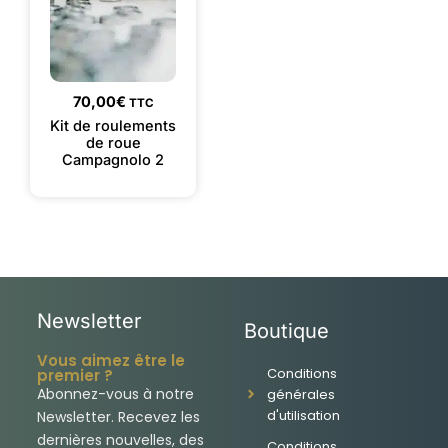
70,00
€
TTC
Kit de roulements
de roue
Campagnolo 2
Newsletter
Boutique
Vous aimez être le
Conditions
premier ?
Abonnez-vous à notre
générales
d'utilisation
Newsletter. Recevez les
dernières nouvelles, des
Conditions