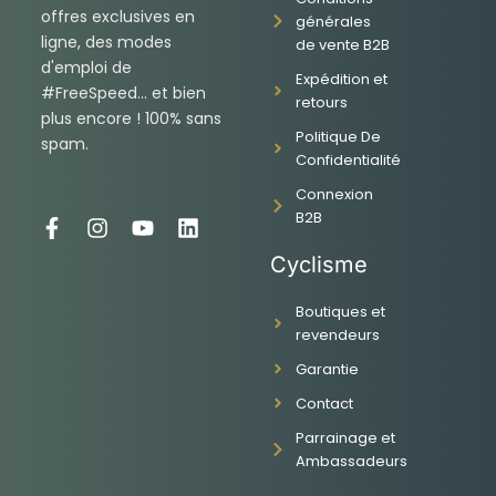
offres exclusives en
générales
ligne, des modes
de vente B2B
d'emploi de
Expédition et
#FreeSpeed... et bien
retours
plus encore ! 100% sans
Politique De
spam.
Confidentialité
Connexion
B2B
F
I
Y
L
a
n
o
i
Cyclisme
c
s
u
n
e
t
t
k
Boutiques et
b
a
u
e
revendeurs
o
g
b
d
o
r
e
i
Garantie
k
a
n
-
m
Contact
f
Parrainage et
Ambassadeurs