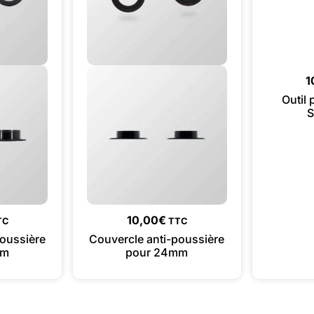
1
Outil
10,00
€
TC
TTC
poussière
Couvercle anti-poussière
mm
pour 24mm