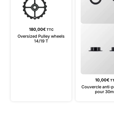
180,00
€
TTC
Oversized Pulley wheels
14/19 T
10,00
€
T
Couvercle anti-
pour 30