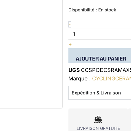
quantité
Disponibilité :
En stock
de
ODC
-
cage
for
Sram
+
AXS
Red/Force
12
AJOUTER AU PANIER
UGS
CCSPODCSRAMAX
Marque :
CYCLINGCERA
Expédition & Livraison
LIVRAISON GRATUITE