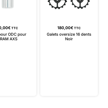
0,00
€
180,00
€
TTC
TTC
 pour ODC pour
Galets oversize 16 dents
SRAM AXS
Noir