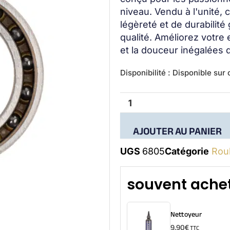
niveau. Vendu à l'unité,
légèreté et de durabilité
qualité. Améliorez votre 
et la douceur inégalées 
quantité
Disponibilité :
Disponible su
de
61805
(6805)
AJOUTER AU PANIER
UGS
6805
Catégorie
Rou
souvent achet
Nettoyeur
9,90
€
TTC