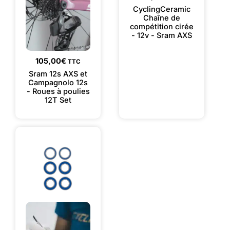
CyclingCeramic
Chaîne de
compétition cirée
- 12v - Sram AXS
105,00
€
TTC
Sram 12s AXS et
Campagnolo 12s
- Roues à poulies
12T Set