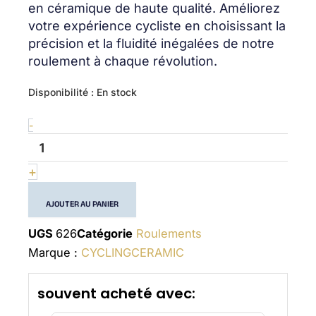
en céramique de haute qualité. Améliorez
votre expérience cycliste en choisissant la
précision et la fluidité inégalées de notre
roulement à chaque révolution.
quantité
Disponibilité :
En stock
de
Ceramic
-
bearing
626
+
AJOUTER AU PANIER
UGS
626
Catégorie
Roulements
Marque :
CYCLINGCERAMIC
souvent acheté avec: