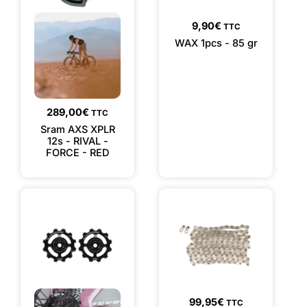
9,90
€
TTC
WAX 1pcs - 85 gr
289,00
€
TTC
Sram AXS XPLR
12s - RIVAL -
FORCE - RED
99,95
€
TTC