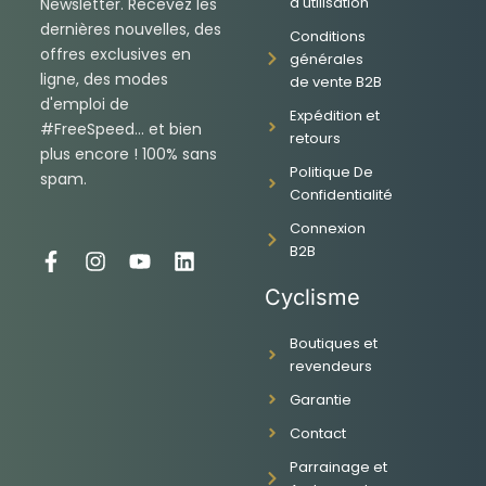
d'utilisation
Newsletter. Recevez les
dernières nouvelles, des
Conditions
offres exclusives en
générales
ligne, des modes
de vente B2B
d'emploi de
Expédition et
#FreeSpeed... et bien
retours
plus encore ! 100% sans
Politique De
spam.
Confidentialité
Connexion
B2B
F
I
Y
L
a
n
o
i
Cyclisme
c
s
u
n
e
t
t
k
Boutiques et
b
a
u
e
revendeurs
o
g
b
d
o
r
e
i
Garantie
k
a
n
-
m
Contact
f
Parrainage et