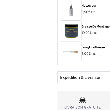
Nettoyeur
9,90
€
TTC
Graisse De Montage
19,90
€
TTC
Long Life Grease
8,00
€
TTC
Expédition & Livraison
LIVRAISON GRATUITE