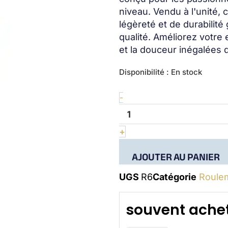
niveau. Vendu à l'unité,
légèreté et de durabilité
qualité. Améliorez votre 
et la douceur inégalées 
quantité
Disponibilité :
En stock
de
R6
-
+
AJOUTER AU PANIER
UGS
R6
Catégorie
Roule
souvent achet