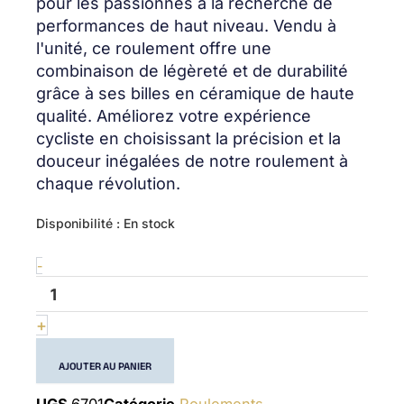
pour les passionnés à la recherche de
performances de haut niveau. Vendu à
l'unité, ce roulement offre une
combinaison de légèreté et de durabilité
grâce à ses billes en céramique de haute
qualité. Améliorez votre expérience
cycliste en choisissant la précision et la
douceur inégalées de notre roulement à
chaque révolution.
quantité
Disponibilité :
En stock
de
61701
-
(6701)
+
AJOUTER AU PANIER