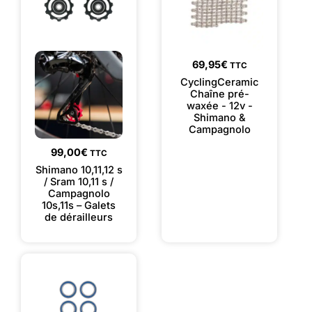
69,95
€
TTC
CyclingCeramic
Chaîne pré-
waxée - 12v -
Shimano &
Campagnolo
99,00
€
TTC
Shimano 10,11,12 s
/ Sram 10,11 s /
Campagnolo
10s,11s – Galets
de dérailleurs