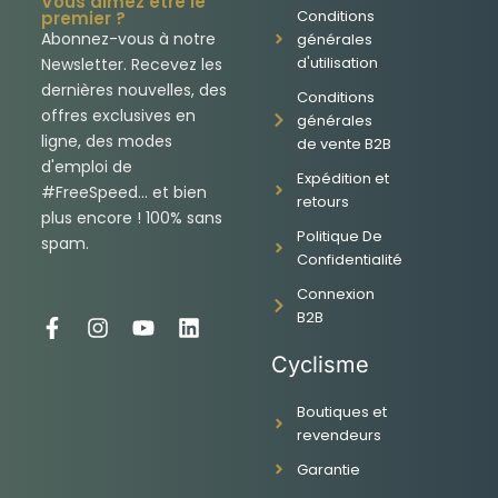
Vous aimez être le
Conditions
premier ?
Abonnez-vous à notre
générales
d'utilisation
Newsletter. Recevez les
dernières nouvelles, des
Conditions
offres exclusives en
générales
ligne, des modes
de vente B2B
d'emploi de
Expédition et
#FreeSpeed... et bien
retours
plus encore ! 100% sans
Politique De
spam.
Confidentialité
Connexion
B2B
F
I
Y
L
a
n
o
i
Cyclisme
c
s
u
n
e
t
t
k
Boutiques et
b
a
u
e
revendeurs
o
g
b
d
o
r
e
i
Garantie
k
a
n