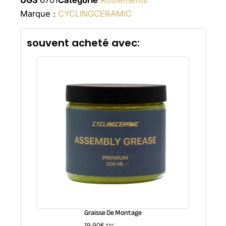
UGS
6701
Catégorie
Roulements
Marque :
CYCLINGCERAMIC
souvent acheté avec:
Graisse De Montage
19,90
€
TTC