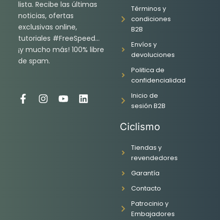
lista. Recibe las últimas
Términos y
noticias, ofertas
condiciones
exclusivas online,
B2B
tutoriales #FreeSpeed…
Envíos y
¡y mucho más! 100% libre
devoluciones
de spam.
Politica de
confidencialidad
Inicio de
F
I
Y
L
sesión B2B
a
n
o
i
c
s
u
n
Ciclismo
e
t
t
k
b
a
u
e
o
g
b
d
Tiendas y
o
r
e
i
revendedores
k
a
n
Garantía
-
m
f
Contacto
Patrocinio y
Embajadores