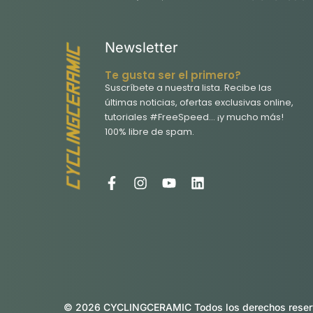
Newsletter
Te gusta ser el primero?
Suscríbete a nuestra lista. Recibe las
últimas noticias, ofertas exclusivas online,
tutoriales #FreeSpeed… ¡y mucho más!
100% libre de spam.
F
I
Y
L
a
n
o
i
c
s
u
n
e
t
t
k
b
a
u
e
o
g
b
d
o
r
e
i
k
a
n
-
m
f
© 2026 CYCLINGCERAMIC Todos los derechos reserv