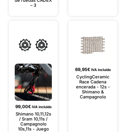
de ruedas CADEX
– 3
69,95
€
IVA incluido
CyclingCeramic
Race Cadena
encerada - 12s -
Shimano &
Campagnolo
99,00
€
IVA incluido
Shimano 10,11,12s
/ Sram 10,11s /
Campagnolo
10s,11s - Juego