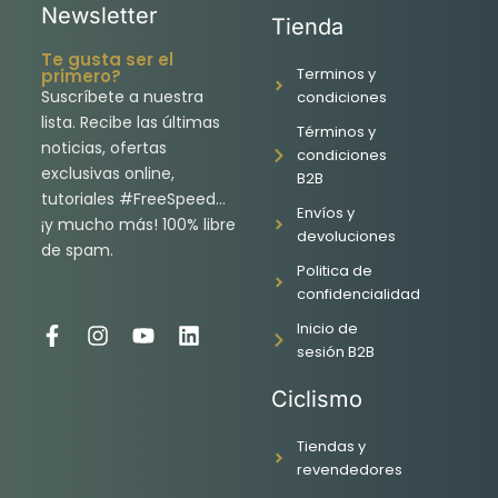
Newsletter
Tienda
Te gusta ser el
Terminos y
primero?
Suscríbete a nuestra
condiciones
lista. Recibe las últimas
Términos y
noticias, ofertas
condiciones
exclusivas online,
B2B
tutoriales #FreeSpeed…
Envíos y
¡y mucho más! 100% libre
devoluciones
de spam.
Politica de
confidencialidad
Inicio de
F
I
Y
L
sesión B2B
a
n
o
i
c
s
u
n
Ciclismo
e
t
t
k
b
a
u
e
o
g
b
d
Tiendas y
o
r
e
i
revendedores
k
a
n