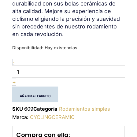
durabilidad con sus bolas cerámicas de
alta calidad. Mejore su experiencia de
ciclismo eligiendo la precisión y suavidad
sin precedentes de nuestro rodamiento
en cada revolución.
Ceramic
Disponibilidad:
Hay existencias
bearing
609
-
cantidad
+
AÑADIR AL CARRITO
SKU
609
Categoría
Rodamientos simples
Marca:
CYCLINGCERAMIC
Compra con ella: