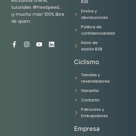
exclusivas online,
B2B
tutoriales #FreeSpeed…
Envíos y
¡y mucho más! 100% libre
devoluciones
de spam.
Politica de
confidencialidad
Inicio de
F
I
Y
L
sesión B2B
a
n
o
i
c
s
u
n
Ciclismo
e
t
t
k
b
a
u
e
o
g
b
d
Tiendas y
o
r
e
i
revendedores
k
a
n
Garantía
-
m
f
Contacto
Patrocinio y
Embajadores
Empresa