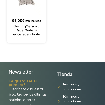
95,00
€
IVA incluido
CyclingCeramic
Race Cadena
encerada - Pista
Newsletter
Tienda
Te gusta ser el
Terminos y
primero?
Suscríbete a nuestra
condiciones
lista. Recibe las últimas
Términos y
noticias, ofertas
condiciones