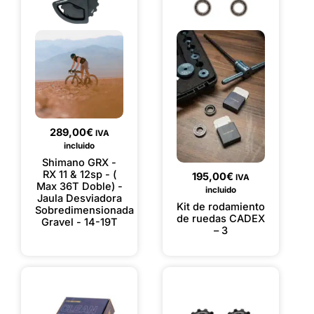
289,00
€
IVA
incluido
Shimano GRX -
RX 11 & 12sp - (
195,00
€
IVA
Max 36T Doble) -
incluido
Jaula Desviadora
Kit de rodamiento
Sobredimensionada
de ruedas CADEX
Gravel - 14-19T
– 3