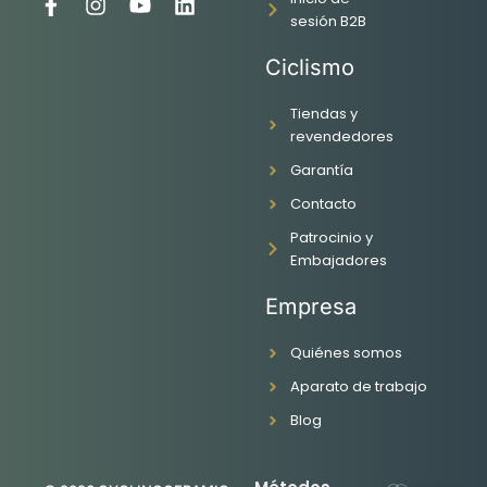
F
I
Y
L
sesión B2B
a
n
o
i
c
s
u
n
Ciclismo
e
t
t
k
b
a
u
e
o
g
b
d
Tiendas y
o
r
e
i
revendedores
k
a
n
Garantía
-
m
f
Contacto
Patrocinio y
Embajadores
Empresa
Quiénes somos
Aparato de trabajo
Blog