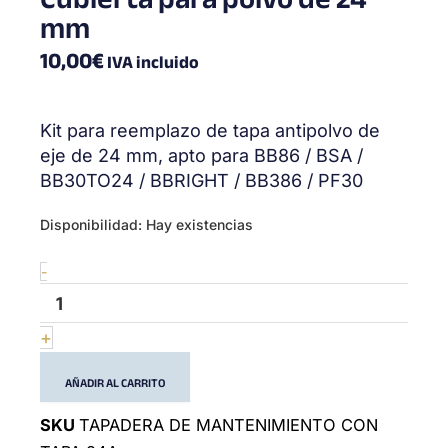
mm
10,00
€
IVA incluido
Kit para reemplazo de tapa antipolvo de
eje de 24 mm, apto para BB86 / BSA /
BB30TO24 / BBRIGHT / BB386 / PF30
Dust
Disponibilidad:
Hay existencias
Cover
for
-
24mm
cantidad
+
AÑADIR AL CARRITO
SKU
TAPADERA DE MANTENIMIENTO CON