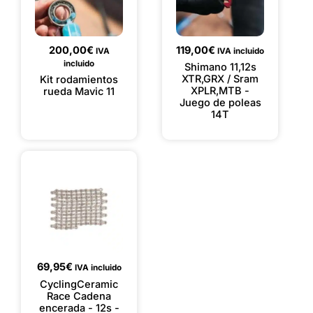
200,00
€
119,00
€
IVA
IVA incluido
incluido
Shimano 11,12s
XTR,GRX / Sram
Kit rodamientos
XPLR,MTB -
rueda Mavic 11
Juego de poleas
14T
69,95
€
IVA incluido
CyclingCeramic
Race Cadena
encerada - 12s -