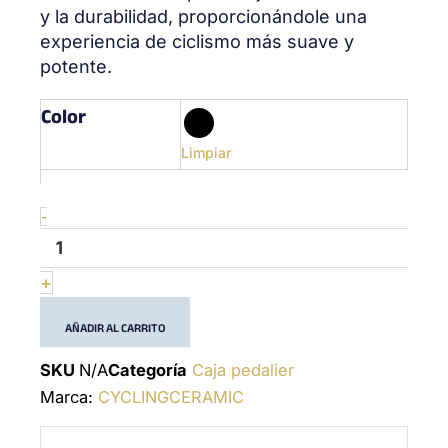
y la durabilidad, proporcionándole una
experiencia de ciclismo más suave y
potente.
Color
ITA
30
-
Limpiar
(30mm)
-
Bottom
-
Bracket
cantidad
+
AÑADIR AL CARRITO
SKU
N/A
Categoría
Caja pedalier
Marca:
CYCLINGCERAMIC