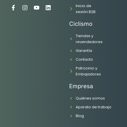
Inicio de
F
I
Y
L
sesión B2B
a
n
o
i
c
s
u
n
Ciclismo
e
t
t
k
b
a
u
e
o
g
b
d
Tiendas y
o
r
e
i
revendedores
k
a
n
Garantía
-
m
f
Contacto
Patrocinio y
Embajadores
Empresa
Quiénes somos
Aparato de trabajo
Blog