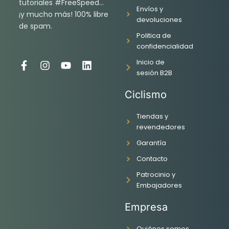
tutoriales #FreeSpeed…
Envíos y
¡y mucho más! 100% libre
devoluciones
de spam.
Politica de
confidencialidad
Inicio de
F
I
Y
L
sesión B2B
a
n
o
i
c
s
u
n
Ciclismo
e
t
t
k
b
a
u
e
o
g
b
d
Tiendas y
o
r
e
i
revendedores
k
a
n
Garantía
-
m
f
Contacto
Patrocinio y
Embajadores
Empresa
Quiénes somos