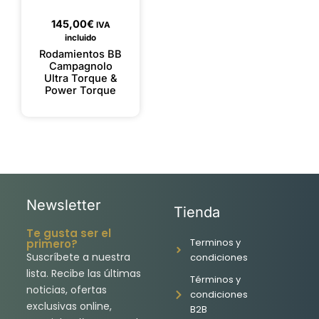
145,00
€
IVA
incluido
Rodamientos BB
Campagnolo
Ultra Torque &
Power Torque
Newsletter
Tienda
Te gusta ser el
Terminos y
primero?
Suscríbete a nuestra
condiciones
lista. Recibe las últimas
Términos y
noticias, ofertas
condiciones
exclusivas online,
B2B