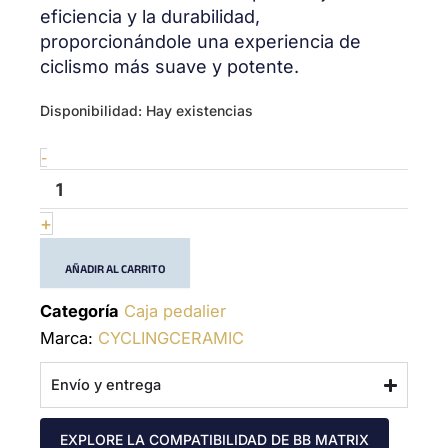
eficiencia y la durabilidad,
proporcionándole una experiencia de
ciclismo más suave y potente.
PF30A
Disponibilidad:
Hay existencias
Shimano
&
-
Others
-
(24mm)
+
-
Bottom
AÑADIR AL CARRITO
Bracket
cantidad
Categoría
Caja pedalier
Marca:
CYCLINGCERAMIC
Envío y entrega
EXPLORE LA COMPATIBILIDAD DE BB MATRIX