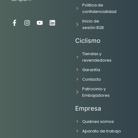
Politica de
confidencialidad
Inicio de
F
I
Y
L
sesión B2B
a
n
o
i
c
s
u
n
Ciclismo
e
t
t
k
b
a
u
e
o
g
b
d
Tiendas y
o
r
e
i
revendedores
k
a
n
Garantía
-
m
f
Contacto
Patrocinio y
Embajadores
Empresa
Quiénes somos
Aparato de trabajo