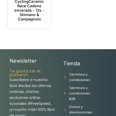
CyclingCeramic
Race Cadena
encerada - 12s -
Shimano &
Campagnolo
Newsletter
Tienda
Te gusta ser el
Terminos y
primero?
Suscríbete a nuestra
condiciones
lista. Recibe las últimas
Términos y
noticias, ofertas
condiciones
exclusivas online,
B2B
tutoriales #FreeSpeed…
Envíos y
¡y mucho más! 100% libre
devoluciones
de spam.