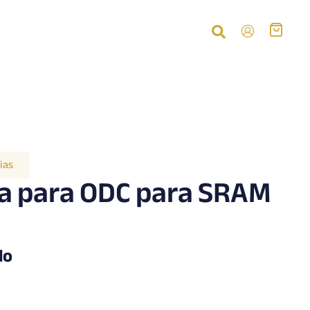
ias
a para ODC para SRAM
do