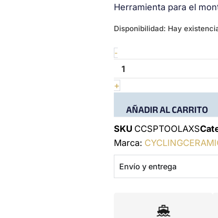
Herramienta para el mo
Tool
Disponibilidad:
Hay existenci
for
ODC
-
for
SRAM
AXS
+
cantidad
AÑADIR AL CARRITO
SKU
CCSPTOOLAXS
Cat
Marca:
CYCLINGCERAMI
Envío y entrega