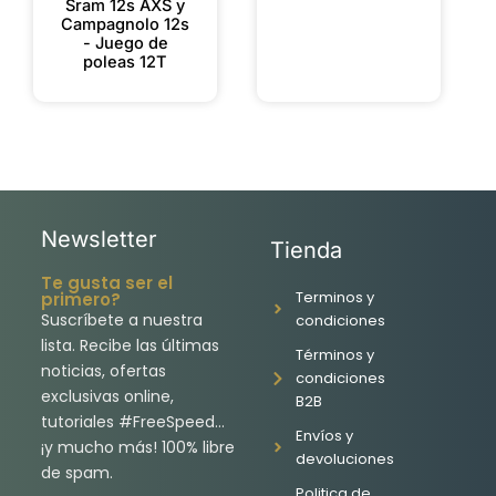
Sram 12s AXS y
Campagnolo 12s
- Juego de
poleas 12T
Newsletter
Tienda
Te gusta ser el
Terminos y
primero?
Suscríbete a nuestra
condiciones
lista. Recibe las últimas
Términos y
noticias, ofertas
condiciones
exclusivas online,
B2B
tutoriales #FreeSpeed…
Envíos y
¡y mucho más! 100% libre
devoluciones
de spam.
Politica de