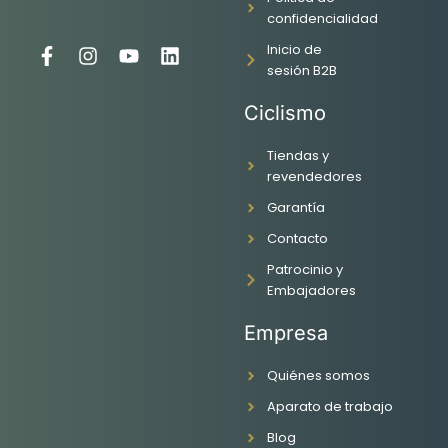
confidencialidad
Inicio de
F
I
Y
L
sesión B2B
a
n
o
i
c
s
u
n
Ciclismo
e
t
t
k
b
a
u
e
o
g
b
d
Tiendas y
o
r
e
i
revendedores
k
a
n
Garantía
-
m
f
Contacto
Patrocinio y
Embajadores
Empresa
Quiénes somos
Aparato de trabajo
Blog