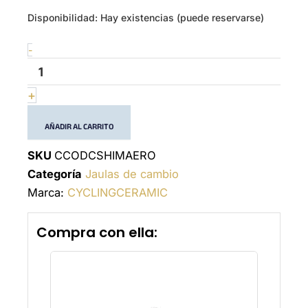
Shimano
Disponibilidad:
Hay existencias (puede reservarse)
Ultegra
&
-
Dura-
Ace
-
+
Oversized
Derailleur
AÑADIR AL CARRITO
AERO
Cage
-
SKU
CCODCSHIMAERO
14-
Categoría
Jaulas de cambio
19T
Marca:
CYCLINGCERAMIC
cantidad
Compra con ella: