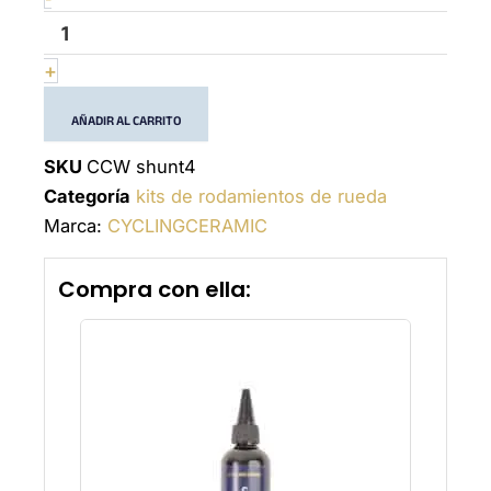
HUNT
4
cantidad
+
AÑADIR AL CARRITO
SKU
CCW shunt4
Categoría
kits de rodamientos de rueda
Marca:
CYCLINGCERAMIC
Compra con ella: