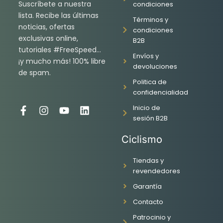
Suscríbete a nuestra
condiciones
lista. Recibe las últimas
Términos y
noticias, ofertas
condiciones
exclusivas online,
B2B
tutoriales #FreeSpeed…
Envíos y
¡y mucho más! 100% libre
devoluciones
de spam.
Politica de
confidencialidad
Inicio de
F
I
Y
L
sesión B2B
a
n
o
i
c
s
u
n
Ciclismo
e
t
t
k
b
a
u
e
o
g
b
d
Tiendas y
o
r
e
i
revendedores
k
a
n
Garantía
-
m
f
Contacto
Patrocinio y