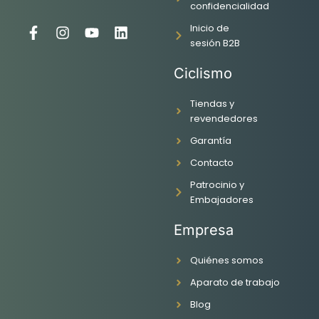
confidencialidad
Inicio de
F
I
Y
L
sesión B2B
a
n
o
i
c
s
u
n
Ciclismo
e
t
t
k
b
a
u
e
o
g
b
d
Tiendas y
o
r
e
i
revendedores
k
a
n
Garantía
-
m
f
Contacto
Patrocinio y
Embajadores
Empresa
Quiénes somos
Aparato de trabajo
Blog