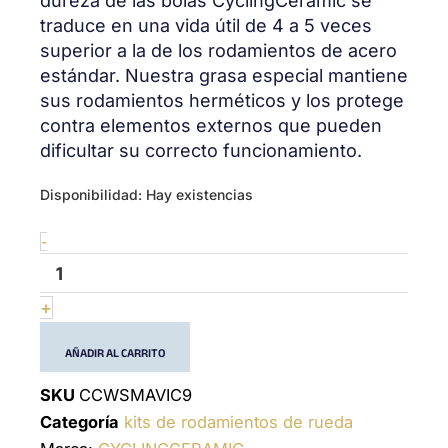
dureza de las bolas CyclingCeramic se
traduce en una vida útil de 4 a 5 veces
superior a la de los rodamientos de acero
estándar. Nuestra grasa especial mantiene
sus rodamientos herméticos y los protege
contra elementos externos que pueden
dificultar su correcto funcionamiento.
Wheel
Disponibilidad:
Hay existencias
bearing
kit
-
Mavic
9
cantidad
+
AÑADIR AL CARRITO
SKU
CCWSMAVIC9
Categoría
kits de rodamientos de rueda