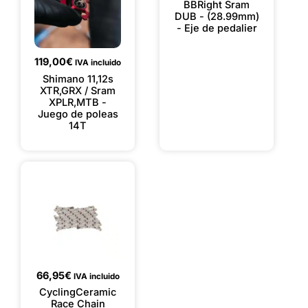
BBRight Sram
DUB - (28.99mm)
- Eje de pedalier
119,00
€
IVA incluido
Shimano 11,12s
XTR,GRX / Sram
XPLR,MTB -
Juego de poleas
14T
66,95
€
IVA incluido
CyclingCeramic
Race Chain