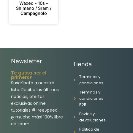
Waxed - 10s -
Shimano / Sram /
Campagnolo
Newsletter
Tienda
Te gusta ser el
Terminos y
primero?
Suscríbete a nuestra
condiciones
lista. Recibe las últimas
Términos y
noticias, ofertas
condiciones
exclusivas online,
B2B
tutoriales #FreeSpeed…
Envíos y
¡y mucho más! 100% libre
devoluciones
de spam.
Politica de