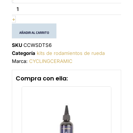
DT
Swiss
6
+
-
180
AÑADIR AL CARRITO
EXP
cantidad
SKU
CCWSDTS6
Categoría
kits de rodamientos de rueda
Marca:
CYCLINGCERAMIC
Compra con ella: