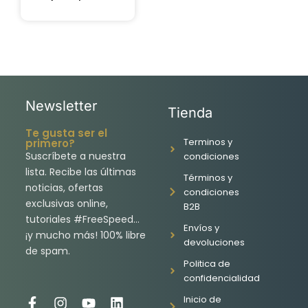
Newsletter
Tienda
Te gusta ser el
Terminos y
primero?
Suscríbete a nuestra
condiciones
lista. Recibe las últimas
Términos y
noticias, ofertas
condiciones
exclusivas online,
B2B
tutoriales #FreeSpeed…
Envíos y
¡y mucho más! 100% libre
devoluciones
de spam.
Politica de
confidencialidad
Inicio de
F
I
Y
L