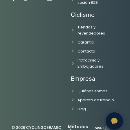
sesión B2B
a
n
o
i
c
s
u
n
Ciclismo
e
t
t
k
b
a
u
e
o
g
b
d
Tiendas y
o
r
e
i
revendedores
k
a
n
Garantía
-
m
f
Contacto
Patrocinio y
Embajadores
Empresa
Quiénes somos
Aparato de trabajo
Blog
Métodos
© 2026 CYCLINGCERAMIC