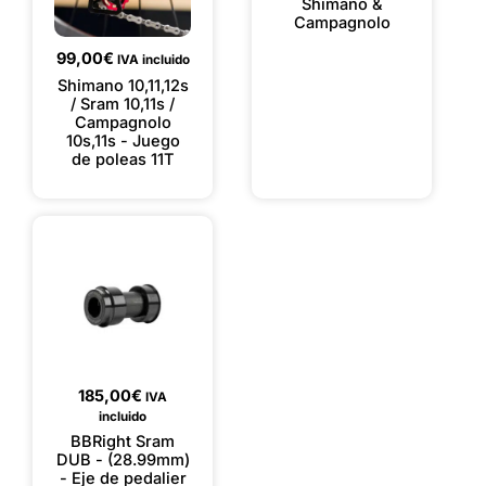
Shimano &
Campagnolo
99,00
€
IVA incluido
Shimano 10,11,12s
/ Sram 10,11s /
Campagnolo
10s,11s - Juego
de poleas 11T
185,00
€
IVA
incluido
BBRight Sram
DUB - (28.99mm)
- Eje de pedalier