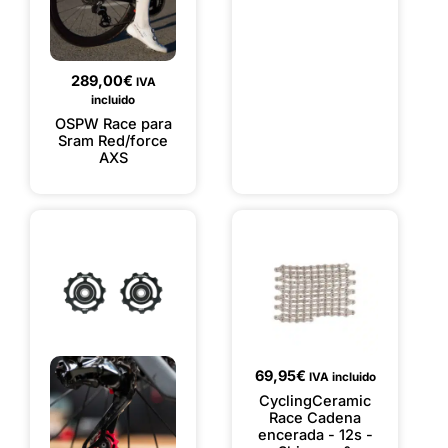
289,00
€
IVA
incluido
OSPW Race para
Sram Red/force
AXS
69,95
€
IVA incluido
CyclingCeramic
Race Cadena
encerada - 12s -