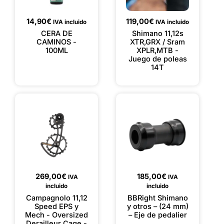
14,90
€
119,00
€
IVA incluido
IVA incluido
CERA DE
Shimano 11,12s
CAMINOS -
XTR,GRX / Sram
100ML
XPLR,MTB -
Juego de poleas
14T
269,00
€
185,00
€
IVA
IVA
incluido
incluido
Campagnolo 11,12
BBRight Shimano
Speed EPS y
y otros – (24 mm)
Mech - Oversized
– Eje de pedalier
Derailleur Cage -