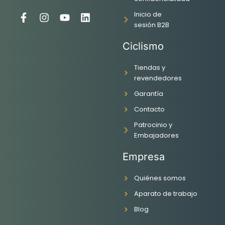
Inicio de
F
I
Y
L
sesión B2B
a
n
o
i
c
s
u
n
Ciclismo
e
t
t
k
b
a
u
e
o
g
b
d
Tiendas y
o
r
e
i
revendedores
k
a
n
Garantía
-
m
f
Contacto
Patrocinio y
Embajadores
Empresa
Quiénes somos
Aparato de trabajo
Blog