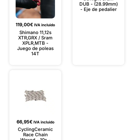
DUB - (28.99mm)
- Eje de pedalier
119,00
€
IVA incluido
Shimano 11,12s
XTR,GRX / Sram
XPLR,MTB -
Juego de poleas
14T
66,95
€
IVA incluido
CyclingCeramic
Race Chain