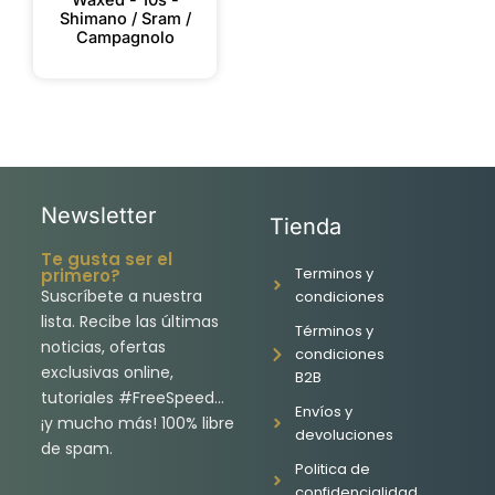
Waxed - 10s -
Shimano / Sram /
Campagnolo
Newsletter
Tienda
Te gusta ser el
Terminos y
primero?
Suscríbete a nuestra
condiciones
lista. Recibe las últimas
Términos y
noticias, ofertas
condiciones
exclusivas online,
B2B
tutoriales #FreeSpeed…
Envíos y
¡y mucho más! 100% libre
devoluciones
de spam.
Politica de
confidencialidad