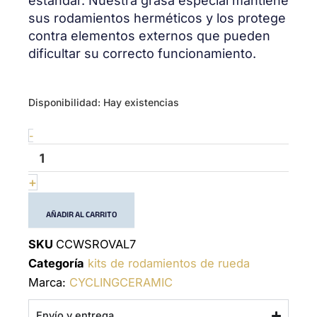
estándar. Nuestra grasa especial mantiene
sus rodamientos herméticos y los protege
contra elementos externos que pueden
dificultar su correcto funcionamiento.
Wheel
Disponibilidad:
Hay existencias
bearing
kit
-
Roval
7
cantidad
+
AÑADIR AL CARRITO
SKU
CCWSROVAL7
Categoría
kits de rodamientos de rueda
Marca:
CYCLINGCERAMIC
Envío y entrega