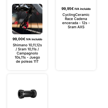
99,95
€
IVA incluido
CyclingCeramic
Race Cadena
encerada - 12s -
Sram AXS
99,00
€
IVA incluido
Shimano 10,11,12s
/ Sram 10,11s /
Campagnolo
10s,11s - Juego
de poleas 11T