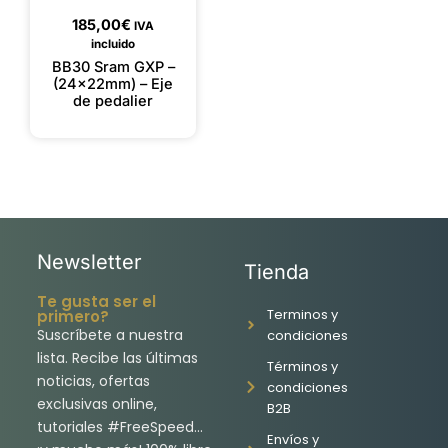
185,00
€
IVA
incluido
BB30 Sram GXP –
(24x22mm) – Eje
de pedalier
Newsletter
Tienda
Te gusta ser el
Terminos y
primero?
Suscríbete a nuestra
condiciones
lista. Recibe las últimas
Términos y
noticias, ofertas
condiciones
exclusivas online,
B2B
tutoriales #FreeSpeed…
Envíos y