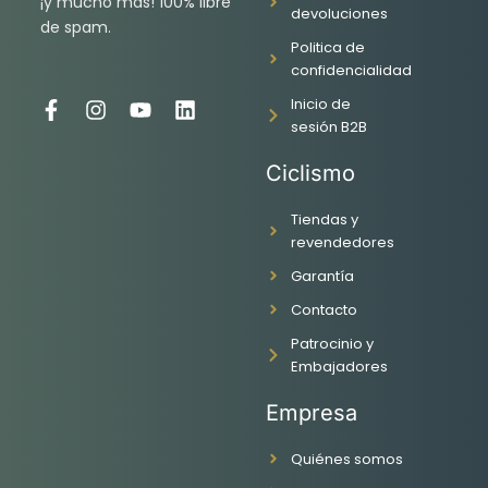
¡y mucho más! 100% libre
devoluciones
de spam.
Politica de
confidencialidad
Inicio de
F
I
Y
L
sesión B2B
a
n
o
i
c
s
u
n
Ciclismo
e
t
t
k
b
a
u
e
o
g
b
d
Tiendas y
o
r
e
i
revendedores
k
a
n
Garantía
-
m
f
Contacto
Patrocinio y
Embajadores
Empresa
Quiénes somos