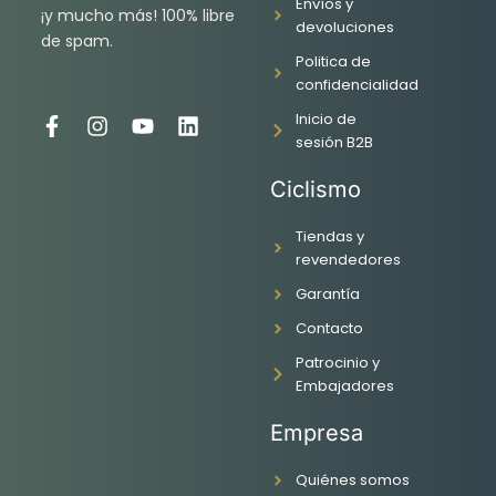
Envíos y
¡y mucho más! 100% libre
devoluciones
de spam.
Politica de
confidencialidad
Inicio de
F
I
Y
L
sesión B2B
a
n
o
i
c
s
u
n
Ciclismo
e
t
t
k
b
a
u
e
o
g
b
d
Tiendas y
o
r
e
i
revendedores
k
a
n
Garantía
-
m
f
Contacto
Patrocinio y
Embajadores
Empresa
Quiénes somos