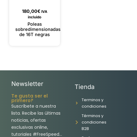
180,00
€
IVA
incluido
Poleas
sobredimensionadas
de 16T negras
Newsletter
Tienda
Te gusta ser el
Terminos y
primero?
Suscríbete a nuestra
condiciones
lista. Recibe las últimas
Términos y
noticias, ofertas
condiciones
exclusivas online,
B2B
tutoriales #FreeSpeed…