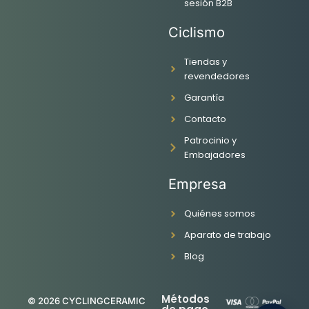
sesión B2B
a
n
o
i
c
s
u
n
Ciclismo
e
t
t
k
b
a
u
e
o
g
b
d
Tiendas y
o
r
e
i
revendedores
k
a
n
Garantía
-
m
f
Contacto
Patrocinio y
Embajadores
Empresa
Quiénes somos
Aparato de trabajo
Blog
Métodos
© 2026 CYCLINGCERAMIC