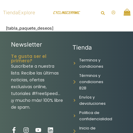
Ir
al
Tienda
Explore
contenido
[tabla_paquete_deseos]
Newsletter
Tienda
Te gusta ser el
Terminos y
primero?
Suscríbete a nuestra
condiciones
lista. Recibe las últimas
Términos y
noticias, ofertas
condiciones
exclusivas online,
B2B
tutoriales #FreeSpeed…
Envíos y
¡y mucho más! 100% libre
devoluciones
de spam.
Politica de
confidencialidad
Inicio de
F
I
Y
L