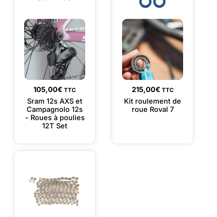
105,00
€
215,00
€
TTC
TTC
Sram 12s AXS et
Kit roulement de
Campagnolo 12s
roue Roval 7
- Roues à poulies
12T Set