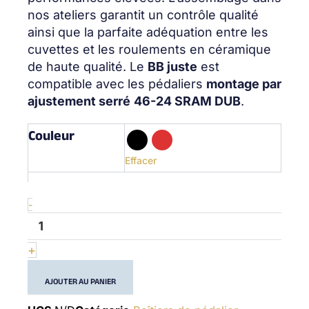
nos ateliers garantit un contrôle qualité
ainsi que la parfaite adéquation entre les
cuvettes et les roulements en céramique
de haute qualité. Le
BB juste
est
compatible avec les pédaliers
montage par
ajustement serré
46-24 SRAM DUB
.
Couleur
quantité
de
BBRight
Effacer
Sram
DUB
-
-
(28.99mm)
-
Bottom
+
Bracket
AJOUTER AU PANIER