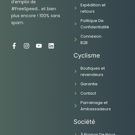
d'emploi de
Expédition et
#FreeSpeed... et bien
retours
plus encore ! 100% sans
Politique De
spam.
Confidentialité
Connexion
B2B
F
I
Y
L
a
n
o
i
Cyclisme
c
s
u
n
e
t
t
k
Boutiques et
b
a
u
e
revendeurs
o
g
b
d
o
r
e
i
Garantie
k
a
n
-
m
Contact
f
Parrainage et
Ambassadeurs
Société
À Propos De Nous