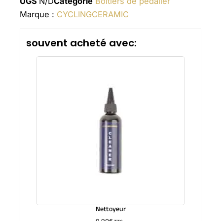
UGS
N/D
Catégorie
Boîtiers de pédalier
Marque :
CYCLINGCERAMIC
souvent acheté avec:
Nettoyeur