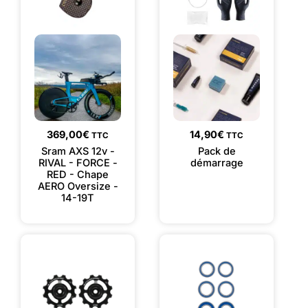
369,00
€
14,90
€
TTC
TTC
Sram AXS 12v -
Pack de
RIVAL - FORCE -
démarrage
RED - Chape
AERO Oversize -
14-19T