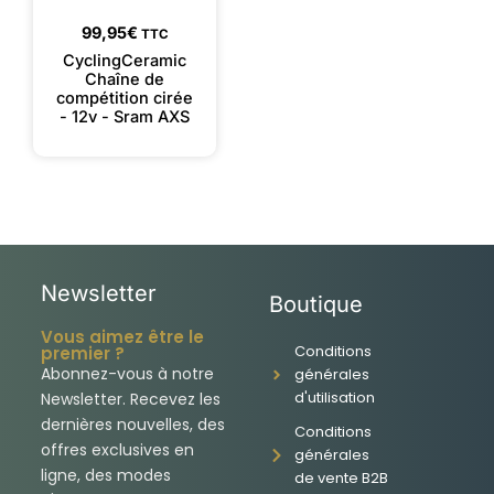
99,95
€
TTC
CyclingCeramic
Chaîne de
compétition cirée
- 12v - Sram AXS
Newsletter
Boutique
Vous aimez être le
Conditions
premier ?
Abonnez-vous à notre
générales
d'utilisation
Newsletter. Recevez les
dernières nouvelles, des
Conditions
offres exclusives en
générales
ligne, des modes
de vente B2B