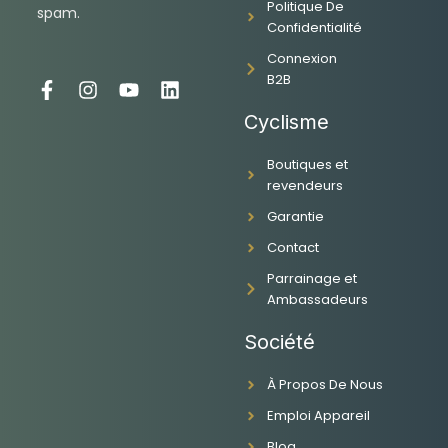
Politique De
spam.
Confidentialité
Connexion
B2B
F
I
Y
L
a
n
o
i
Cyclisme
c
s
u
n
e
t
t
k
Boutiques et
b
a
u
e
revendeurs
o
g
b
d
o
r
e
i
Garantie
k
a
n
-
m
Contact
f
Parrainage et
Ambassadeurs
Société
À Propos De Nous
Emploi Appareil
Blog