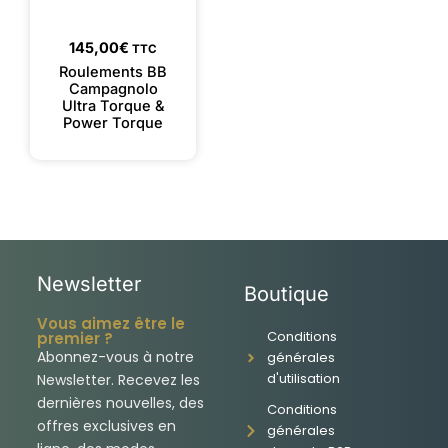
145,00
€
TTC
Roulements BB
Campagnolo
Ultra Torque &
Power Torque
Newsletter
Boutique
Vous aimez être le
Conditions
premier ?
Abonnez-vous à notre
générales
d'utilisation
Newsletter. Recevez les
dernières nouvelles, des
Conditions
offres exclusives en
générales