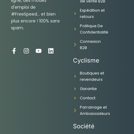
ligne, des modes
de vente B2B
d'emploi de
Expédition et
#FreeSpeed... et bien
retours
plus encore ! 100% sans
Politique De
spam.
Confidentialité
Connexion
B2B
F
I
Y
L
a
n
o
i
Cyclisme
c
s
u
n
e
t
t
k
Boutiques et
b
a
u
e
revendeurs
o
g
b
d
o
r
e
i
Garantie
k
a
n
-
m
Contact
f
Parrainage et
Ambassadeurs
Société