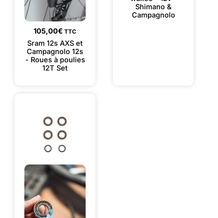
Shimano &
Campagnolo
105,00
€
TTC
Sram 12s AXS et
Campagnolo 12s
- Roues à poulies
12T Set