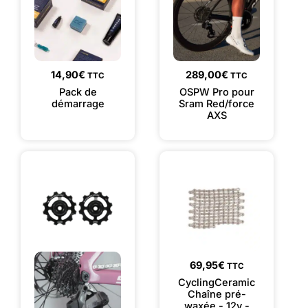
14,90
€
289,00
€
TTC
TTC
Pack de
OSPW Pro pour
démarrage
Sram Red/force
AXS
69,95
€
TTC
CyclingCeramic
Chaîne pré-
waxée - 12v -