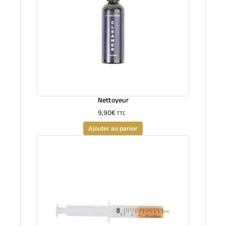
Nettoyeur
9,90
€
TTC
Ajouter au panier