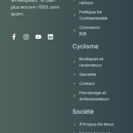
#FreeSpeed... et bien
retours
plus encore ! 100% sans
Politique De
spam.
Confidentialité
Connexion
B2B
F
I
Y
L
a
n
o
i
Cyclisme
c
s
u
n
e
t
t
k
Boutiques et
b
a
u
e
revendeurs
o
g
b
d
o
r
e
i
Garantie
k
a
n
-
m
Contact
f
Parrainage et
Ambassadeurs
Société
À Propos De Nous