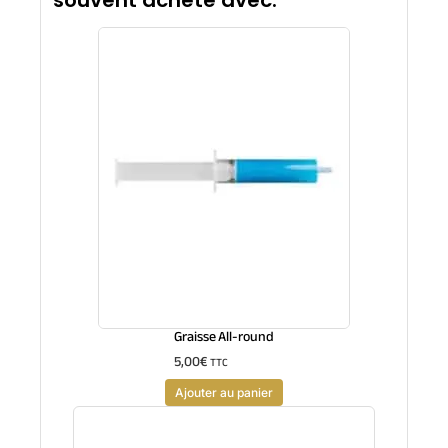
souvent acheté avec:
Graisse All-round
5,00
€
TTC
Ajouter au panier