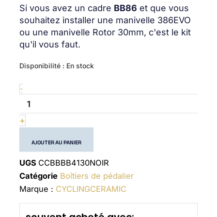
Si vous avez un cadre
BB86
et que vous
souhaitez installer une manivelle 386EVO
ou une manivelle Rotor 30mm, c'est le kit
qu'il vous faut.
quantité
Disponibilité :
En stock
de
4130
-
-
(30mm)
-
+
Bottom
Bracket
AJOUTER AU PANIER
UGS
CCBBBB4130NOIR
Catégorie
Boîtiers de pédalier
Marque :
CYCLINGCERAMIC