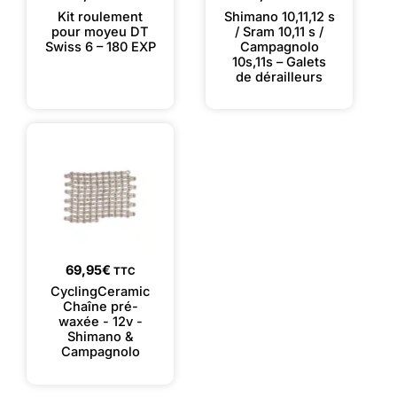
Kit roulement
Shimano 10,11,12 s
pour moyeu DT
/ Sram 10,11 s /
Swiss 6 – 180 EXP
Campagnolo
10s,11s – Galets
de dérailleurs
69,95
€
TTC
CyclingCeramic
Chaîne pré-
waxée - 12v -
Shimano &
Campagnolo