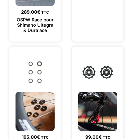
289,00
€
TTC
OSPW Race pour
Shimano Ultegra
& Dura ace
195,00
€
99,00
€
TTC
TTC