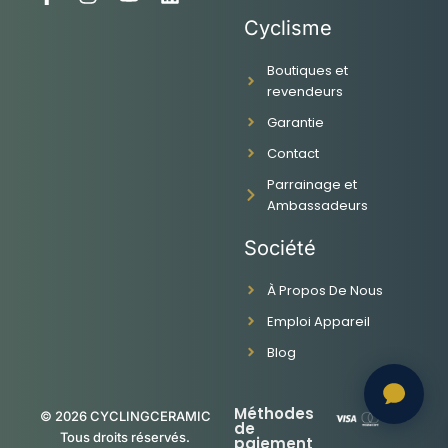
a
n
o
i
Cyclisme
c
s
u
n
e
t
t
k
Boutiques et
b
a
u
e
revendeurs
o
g
b
d
o
r
e
i
Garantie
k
a
n
-
m
Contact
f
Parrainage et
Ambassadeurs
Société
À Propos De Nous
Emploi Appareil
Blog
Méthodes
© 2026 CYCLINGCERAMIC
de
Tous droits réservés.
paiement