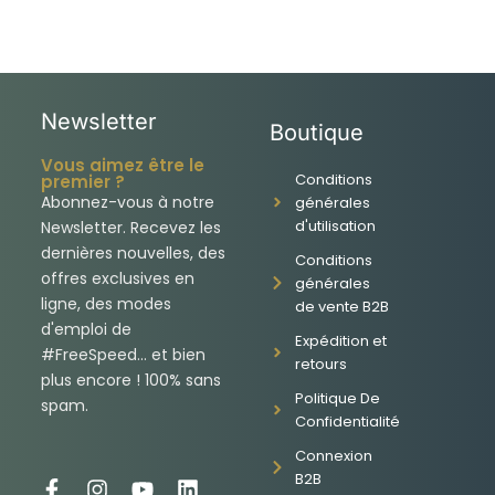
Newsletter
Boutique
Vous aimez être le
Conditions
premier ?
Abonnez-vous à notre
générales
d'utilisation
Newsletter. Recevez les
dernières nouvelles, des
Conditions
offres exclusives en
générales
ligne, des modes
de vente B2B
d'emploi de
Expédition et
#FreeSpeed... et bien
retours
plus encore ! 100% sans
Politique De
spam.
Confidentialité
Connexion
B2B
F
I
Y
L