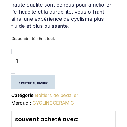
haute qualité sont conçus pour améliorer
l'efficacité et la durabilité, vous offrant
ainsi une expérience de cyclisme plus
fluide et plus puissante.
quantité
Disponibilité :
En stock
de
T45
-
-
Shimano
&
+
Others
-
AJOUTER AU PANIER
(24mm)
-
Bottom
Catégorie
Boîtiers de pédalier
Bracket
Marque :
CYCLINGCERAMIC
souvent acheté avec: