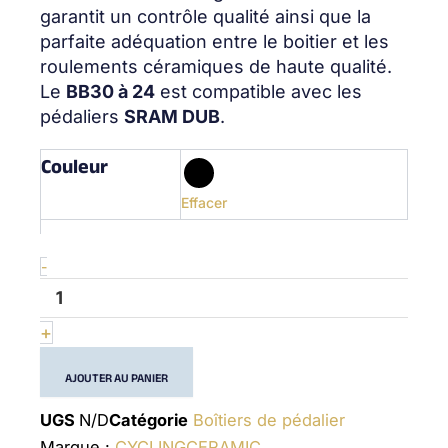
garantit un contrôle qualité ainsi que la
parfaite adéquation entre le boitier et les
roulements céramiques de haute qualité.
Le
BB30 à 24
est compatible avec les
pédaliers
SRAM DUB
.
Couleur
quantité
de
BB30
Effacer
Sram
DUB
-
-
(28.99mm)
-
Bottom
+
Bracket
AJOUTER AU PANIER
UGS
N/D
Catégorie
Boîtiers de pédalier
Marque :
CYCLINGCERAMIC