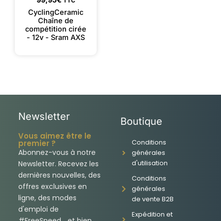
99,95
€
TTC
CyclingCeramic
Chaîne de
compétition cirée
- 12v - Sram AXS
Newsletter
Boutique
Vous aimez être le
Conditions
premier ?
Abonnez-vous à notre
générales
d'utilisation
Newsletter. Recevez les
dernières nouvelles, des
Conditions
offres exclusives en
générales
ligne, des modes
de vente B2B
d'emploi de
Expédition et
#FreeSpeed... et bien