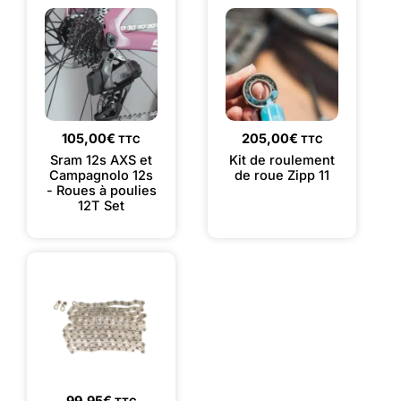
105,00
€
205,00
€
TTC
TTC
Sram 12s AXS et
Kit de roulement
Campagnolo 12s
de roue Zipp 11
- Roues à poulies
12T Set