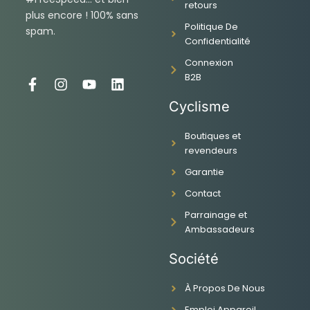
retours
plus encore ! 100% sans
Politique De
spam.
Confidentialité
Connexion
B2B
F
I
Y
L
a
n
o
i
Cyclisme
c
s
u
n
e
t
t
k
Boutiques et
b
a
u
e
revendeurs
o
g
b
d
o
r
e
i
Garantie
k
a
n
-
m
Contact
f
Parrainage et
Ambassadeurs
Société
À Propos De Nous
Emploi Appareil