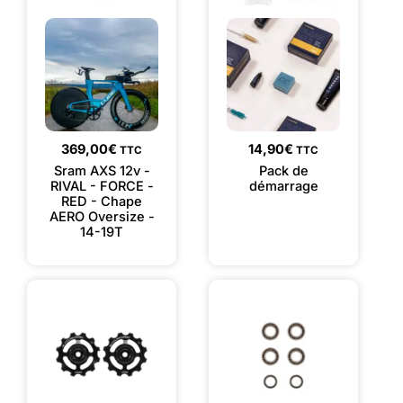
369,00
€
14,90
€
TTC
TTC
Sram AXS 12v -
Pack de
RIVAL - FORCE -
démarrage
RED - Chape
AERO Oversize -
14-19T