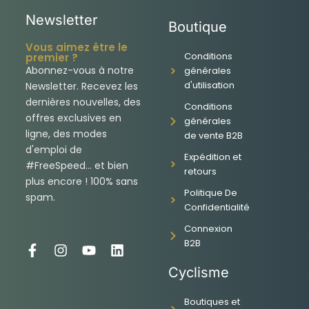
Newsletter
Boutique
Vous aimez être le
Conditions
premier ?
Abonnez-vous à notre
générales
d'utilisation
Newsletter. Recevez les
dernières nouvelles, des
Conditions
offres exclusives en
générales
ligne, des modes
de vente B2B
d'emploi de
Expédition et
#FreeSpeed... et bien
retours
plus encore ! 100% sans
Politique De
spam.
Confidentialité
Connexion
B2B
F
I
Y
L
a
n
o
i
Cyclisme
c
s
u
n
e
t
t
k
Boutiques et
b
a
u
e