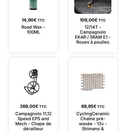
14,90
€
109,00
€
TTC
TTC
Road Wax -
12/14T -
100ML
Campagnolo
EKAR / SRAM E1 -
Roues à poulies
269,00
€
69,95
€
TTC
TTC
Campagnolo 11,12
CyclingCeramic
Speed EPS and
Chaîne pré-
Mech - Chape de
waxée - 12v -
dérailleur
Shimano &