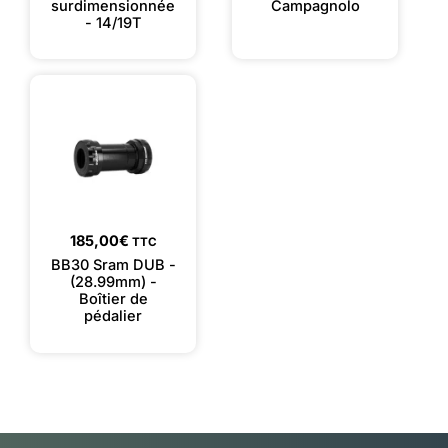
surdimensionnée
Campagnolo
- 14/19T
185,00
€
TTC
BB30 Sram DUB -
(28.99mm) -
Boîtier de
pédalier