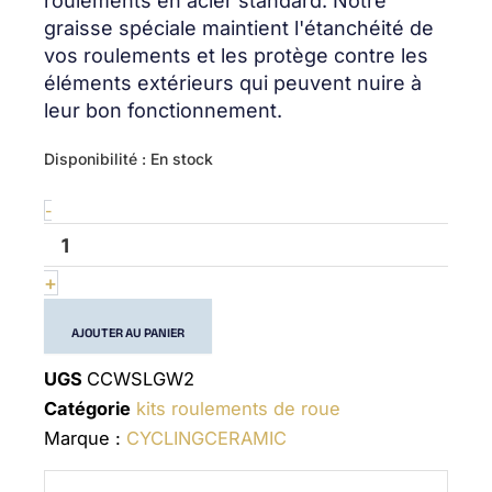
roulements en acier standard. Notre
graisse spéciale maintient l'étanchéité de
vos roulements et les protège contre les
éléments extérieurs qui peuvent nuire à
leur bon fonctionnement.
quantité
Disponibilité :
En stock
de
Wheel
-
bearing
kit
Lightweight
+
2
AJOUTER AU PANIER
UGS
CCWSLGW2
Catégorie
kits roulements de roue
Marque :
CYCLINGCERAMIC