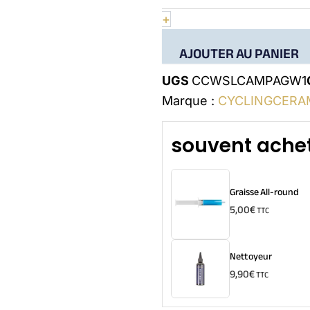
Lightweight
+
1
Campagnolo
AJOUTER AU PANIER
UGS
CCWSLCAMPAGW1
Marque :
CYCLINGCERA
souvent achet
Graisse All-round
5,00
€
TTC
Nettoyeur
9,90
€
TTC