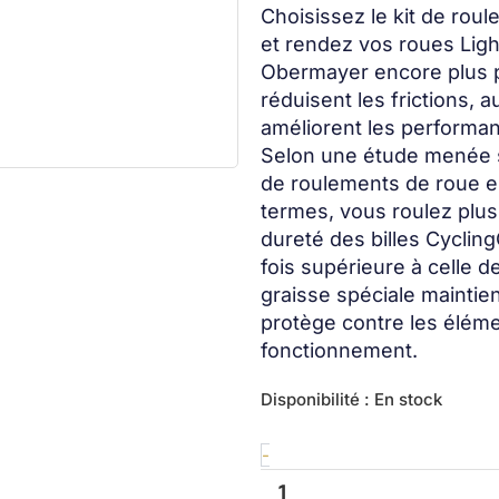
Choisissez le kit de rou
et rendez vos roues Lig
Obermayer encore plus 
réduisent les frictions,
améliorent les performa
Selon une étude menée su
de roulements de roue es
termes, vous roulez plus
dureté des billes Cyclin
fois supérieure à celle 
graisse spéciale maintien
protège contre les éléme
fonctionnement.
quantité
Disponibilité :
En stock
de
Wheel
-
bearing
kit