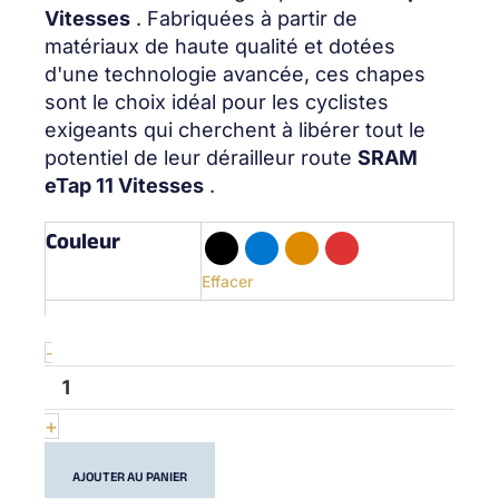
Vitesses
. Fabriquées à partir de
matériaux de haute qualité et dotées
d'une technologie avancée, ces chapes
sont le choix idéal pour les cyclistes
exigeants qui cherchent à libérer tout le
potentiel de leur dérailleur route
SRAM
eTap 11 Vitesses
.
Couleur
quantité
de
Sram
Effacer
eTap
Series
11s
-
-
Oversized
Derailleur
+
Cage
-
AJOUTER AU PANIER
14/19T