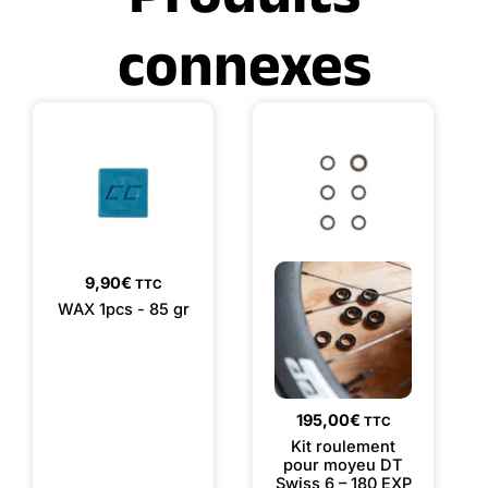
connexes
9,90
€
TTC
WAX 1pcs - 85 gr
195,00
€
TTC
Kit roulement
pour moyeu DT
Swiss 6 – 180 EXP