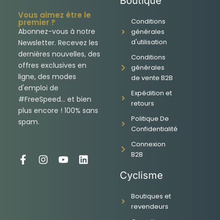
Boutique
Vous aimez être le
Conditions
premier ?
Abonnez-vous à notre
générales
d'utilisation
Newsletter. Recevez les
dernières nouvelles, des
Conditions
offres exclusives en
générales
ligne, des modes
de vente B2B
d'emploi de
Expédition et
#FreeSpeed... et bien
retours
plus encore ! 100% sans
Politique De
spam.
Confidentialité
Connexion
B2B
F
I
Y
L
a
n
o
i
Cyclisme
c
s
u
n
e
t
t
k
Boutiques et
b
a
u
e
revendeurs
o
g
b
d
o
r
e
i