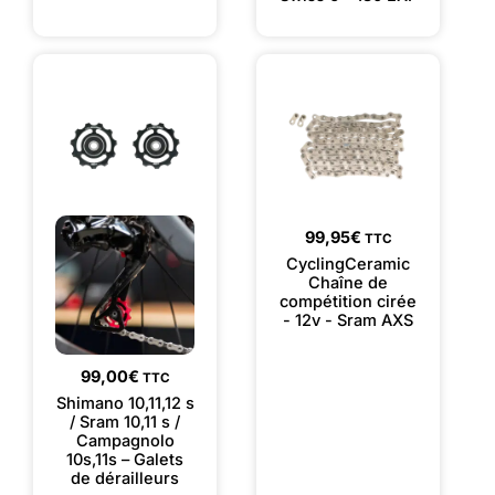
99,95
€
TTC
CyclingCeramic
Chaîne de
compétition cirée
- 12v - Sram AXS
99,00
€
TTC
Shimano 10,11,12 s
/ Sram 10,11 s /
Campagnolo
10s,11s – Galets
de dérailleurs