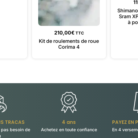
1
Shimano 
Sram XP
à po
210,00
€
TTC
Kit de roulements de roue
Corima 4
NS TRACAS
4 ans
PAYEZ EN P
 pas besoin de
Achetez en toute confiance
En 4 verseme
!