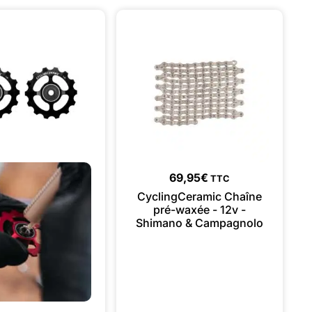
69,95
€
TTC
CyclingCeramic Chaîne
pré-waxée - 12v -
Shimano & Campagnolo