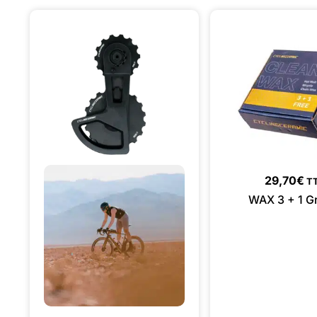
29,70
€
T
WAX 3 + 1 Gr