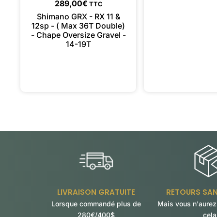
289,00
€
TTC
Shimano GRX - RX 11 &
12sp - ( Max 36T Double)
- Chape Oversize Gravel -
14-19T
LIVRAISON GRATUITE
RETOURS SA
Lorsque commandé plus de
Mais vous n'aurez
280€/400$
cela