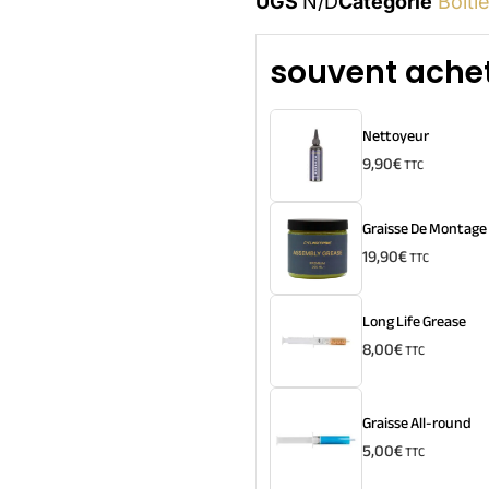
UGS
N/D
Catégorie
Boîti
souvent achet
Nettoyeur
9,90
€
TTC
Graisse De Montage
19,90
€
TTC
Long Life Grease
8,00
€
TTC
Graisse All-round
5,00
€
TTC