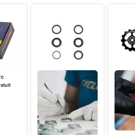
TC
atuit