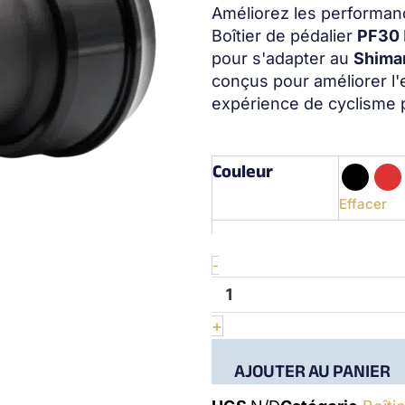
Améliorez les performan
Boîtier de pédalier
PF30
pour s'adapter au
Shima
conçus pour améliorer l'ef
expérience de cyclisme p
Couleur
quantité
de
PF30
Effacer
Shimano
&
Others
-
-
(24mm)
-
+
Bottom
Bracket
AJOUTER AU PANIER