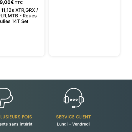
19,00
€
TTC
11,12s XTR,GRX /
LR,MTB - Roues
ulies 14T Set
LUSIEURS FOIS
SERVICE CLIENT
nts sans intérêt
Lundi – Vendredi