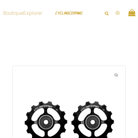
Aller
au
Boutique
Explorer
contenu