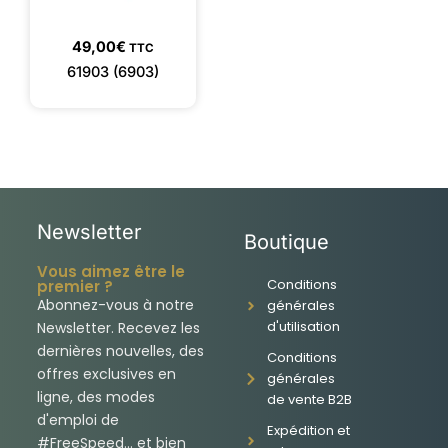
49,00
€
TTC
61903 (6903)
Newsletter
Boutique
Vous aimez être le
Conditions
premier ?
Abonnez-vous à notre
générales
d'utilisation
Newsletter. Recevez les
dernières nouvelles, des
Conditions
offres exclusives en
générales
ligne, des modes
de vente B2B
d'emploi de
Expédition et
#FreeSpeed... et bien