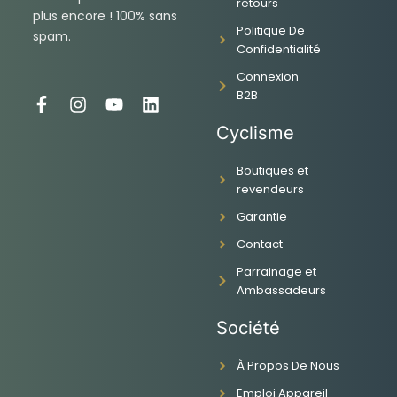
retours
plus encore ! 100% sans
Politique De
spam.
Confidentialité
Connexion
B2B
F
I
Y
L
a
n
o
i
Cyclisme
c
s
u
n
e
t
t
k
Boutiques et
b
a
u
e
revendeurs
o
g
b
d
o
r
e
i
Garantie
k
a
n
-
m
Contact
f
Parrainage et
Ambassadeurs
Société
À Propos De Nous
Emploi Appareil