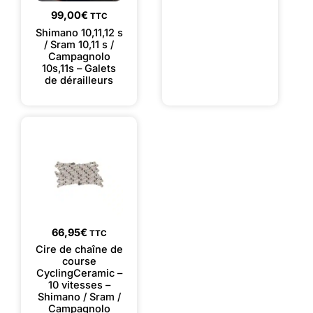
99,00
€
TTC
Shimano 10,11,12 s
/ Sram 10,11 s /
Campagnolo
10s,11s – Galets
de dérailleurs
66,95
€
TTC
Cire de chaîne de
course
CyclingCeramic –
10 vitesses –
Shimano / Sram /
Campagnolo