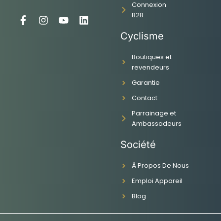
Connexion
B2B
F
I
Y
L
a
n
o
i
Cyclisme
c
s
u
n
e
t
t
k
Boutiques et
b
a
u
e
revendeurs
o
g
b
d
o
r
e
i
Garantie
k
a
n
-
m
Contact
f
Parrainage et
Ambassadeurs
Société
À Propos De Nous
Emploi Appareil
Blog