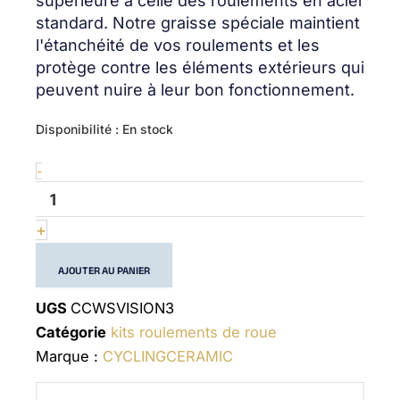
supérieure à celle des roulements en acier
standard. Notre graisse spéciale maintient
l'étanchéité de vos roulements et les
protège contre les éléments extérieurs qui
peuvent nuire à leur bon fonctionnement.
quantité
Disponibilité :
En stock
de
Wheel
-
bearing
kit
Vision
+
3
AJOUTER AU PANIER
UGS
CCWSVISION3
Catégorie
kits roulements de roue
Marque :
CYCLINGCERAMIC