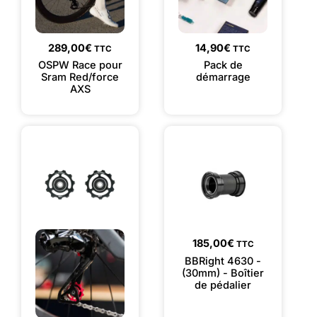
289,00
€
14,90
€
TTC
TTC
OSPW Race pour
Pack de
Sram Red/force
démarrage
AXS
185,00
€
TTC
BBRight 4630 -
(30mm) - Boîtier
de pédalier