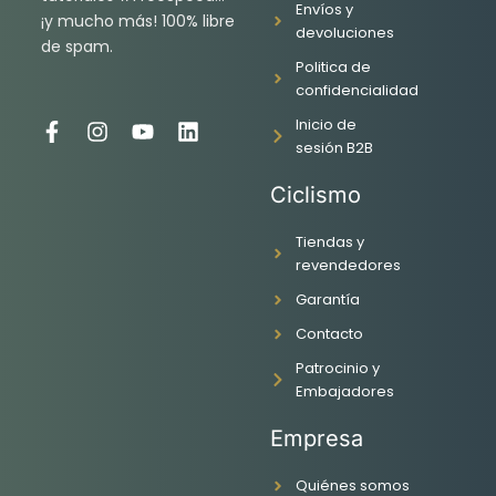
Envíos y
¡y mucho más! 100% libre
devoluciones
de spam.
Politica de
confidencialidad
Inicio de
F
I
Y
L
sesión B2B
a
n
o
i
c
s
u
n
Ciclismo
e
t
t
k
b
a
u
e
o
g
b
d
Tiendas y
o
r
e
i
revendedores
k
a
n
Garantía
-
m
f
Contacto
Patrocinio y
Embajadores
Empresa
Quiénes somos