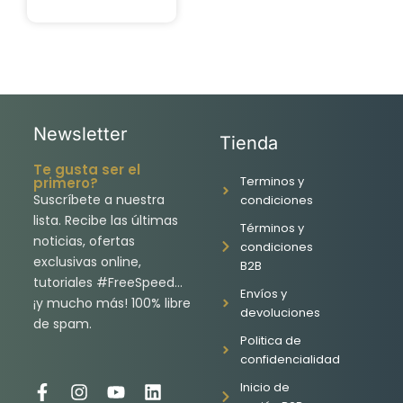
Newsletter
Tienda
Te gusta ser el
Terminos y
primero?
Suscríbete a nuestra
condiciones
lista. Recibe las últimas
Términos y
noticias, ofertas
condiciones
exclusivas online,
B2B
tutoriales #FreeSpeed…
Envíos y
¡y mucho más! 100% libre
devoluciones
de spam.
Politica de
confidencialidad
Inicio de
F
I
Y
L