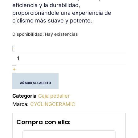
eficiencia y la durabilidad,
proporcionándole una experiencia de
ciclismo más suave y potente.
T47A
Disponibilidad:
Hay existencias
Sram
DUB
-
-
(28.99mm)
-
+
Bottom
Bracket
AÑADIR AL CARRITO
cantidad
Categoría
Caja pedalier
Marca:
CYCLINGCERAMIC
Compra con ella: