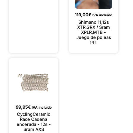
119,00
€
IVA incluido
Shimano 11,12s
XTR,GRX / Sram
XPLR,MTB -
Juego de poleas
14T
99,95
€
IVA incluido
CyclingCeramic
Race Cadena
encerada - 12s -
Sram AXS