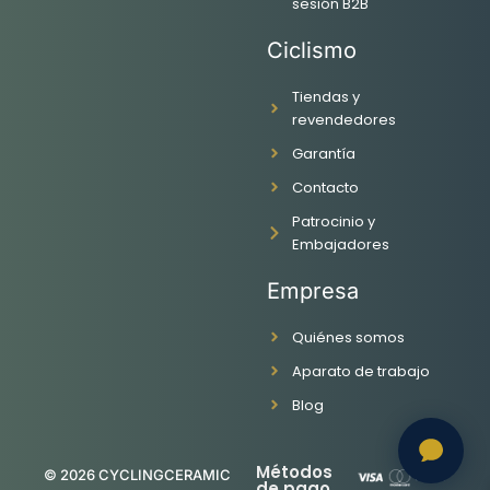
sesión B2B
a
n
o
i
c
s
u
n
Ciclismo
e
t
t
k
b
a
u
e
o
g
b
d
Tiendas y
o
r
e
i
revendedores
k
a
n
Garantía
-
m
f
Contacto
Patrocinio y
Embajadores
Empresa
Quiénes somos
Aparato de trabajo
Blog
Métodos
© 2026 CYCLINGCERAMIC
de pago