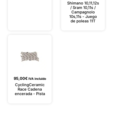
Shimano 10,11,12s
/ Sram 10,11s /
Campagnolo
10s,11s - Juego
de poleas 11T
95,00
€
IVA incluido
CyclingCeramic
Race Cadena
encerada - Pista