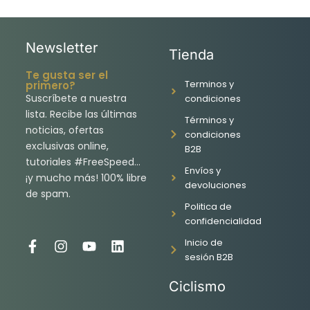
Newsletter
Tienda
Te gusta ser el
Terminos y
primero?
Suscríbete a nuestra
condiciones
lista. Recibe las últimas
Términos y
noticias, ofertas
condiciones
exclusivas online,
B2B
tutoriales #FreeSpeed…
Envíos y
¡y mucho más! 100% libre
devoluciones
de spam.
Politica de
confidencialidad
Inicio de
F
I
Y
L
sesión B2B
a
n
o
i
c
s
u
n
Ciclismo
e
t
t
k
b
a
u
e