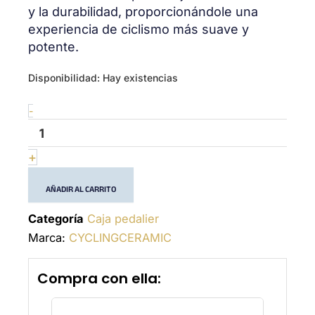
y la durabilidad, proporcionándole una
experiencia de ciclismo más suave y
potente.
T45
Disponibilidad:
Hay existencias
-
PF30
-
-
(30mm)
-
+
Bottom
Bracket
AÑADIR AL CARRITO
cantidad
Categoría
Caja pedalier
Marca:
CYCLINGCERAMIC
Compra con ella: