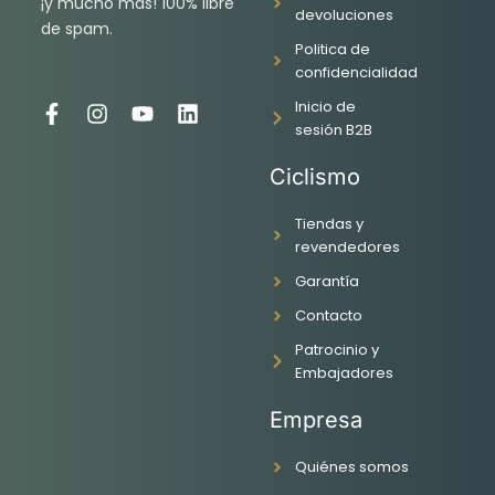
¡y mucho más! 100% libre
devoluciones
de spam.
Politica de
confidencialidad
Inicio de
F
I
Y
L
sesión B2B
a
n
o
i
c
s
u
n
Ciclismo
e
t
t
k
b
a
u
e
o
g
b
d
Tiendas y
o
r
e
i
revendedores
k
a
n
Garantía
-
m
f
Contacto
Patrocinio y
Embajadores
Empresa
Quiénes somos