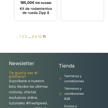
195,00
€
IVA incluido
Kit de rodamientos
de rueda Zipp 8
←
1
2
3
...
8
9
10
11
Newsletter
Tienda
Te gusta ser el
Terminos y
primero?
Suscríbete a nuestra
condiciones
lista. Recibe las últimas
Términos y
noticias, ofertas
condiciones
exclusivas online,
B2B
tutoriales #FreeSpeed…
Envíos y