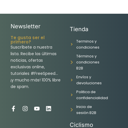
Newsletter
Tienda
Te gusta ser el
Terminos y
primero?
Suscríbete a nuestra
condiciones
lista. Recibe las últimas
Términos y
noticias, ofertas
condiciones
exclusivas online,
B2B
tutoriales #FreeSpeed…
Envíos y
¡y mucho más! 100% libre
devoluciones
de spam.
Politica de
confidencialidad
Inicio de
F
I
Y
L
sesión B2B
a
n
o
i
c
s
u
n
Ciclismo
e
t
t
k