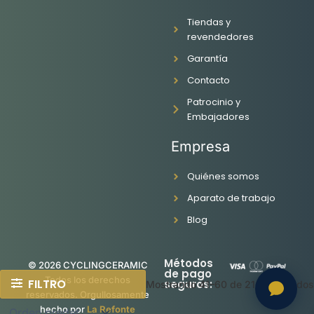
b
a
u
e
o
g
b
d
Tiendas y
o
r
e
i
revendedores
k
a
n
Garantía
-
m
f
Contacto
Patrocinio y
Embajadores
Empresa
Quiénes somos
Aparato de trabajo
Blog
Métodos
© 2026 CYCLINGCERAMIC
de pago
Todos los derechos
FILTRO
seguros:
Mostrando 41–60 de 216 resultados
reservados. Orgullosamente
hecho por
La Refonte