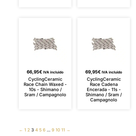
66,95
€
69,95
€
IVA incluido
IVA incluido
CyclingCeramic
CyclingCeramic
Race Chain Waxed -
Race Cadena
10s - Shimano /
Encerada - 11s -
Sram / Campagnolo
Shimano / Sram /
Campagnolo
←
1
2
3
4
5
6
...
9
10
11
→