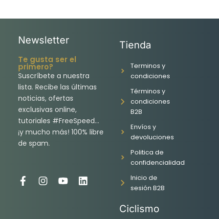
Newsletter
Tienda
Te gusta ser el
Terminos y
primero?
Suscríbete a nuestra
condiciones
lista. Recibe las últimas
Términos y
noticias, ofertas
condiciones
exclusivas online,
B2B
tutoriales #FreeSpeed…
Envíos y
¡y mucho más! 100% libre
devoluciones
de spam.
Politica de
confidencialidad
Inicio de
F
I
Y
L
sesión B2B
a
n
o
i
c
s
u
n
Ciclismo
e
t
t
k