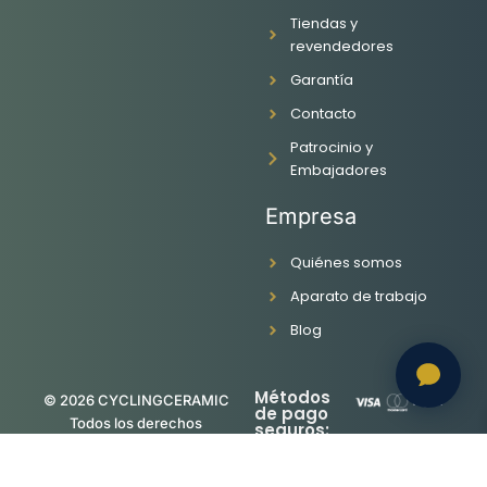
b
a
u
e
o
g
b
d
Tiendas y
o
r
e
i
revendedores
k
a
n
Garantía
-
m
f
Contacto
Patrocinio y
Embajadores
Empresa
Quiénes somos
Aparato de trabajo
Blog
Métodos
© 2026 CYCLINGCERAMIC
de pago
Todos los derechos
seguros:
reservados. Orgullosamente
hecho por
La Refonte