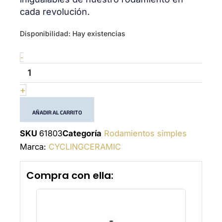
cada revolución.
Ceramic
Disponibilidad:
Hay existencias
bearing
61803
-
(6803)
cantidad
+
AÑADIR AL CARRITO
SKU
61803
Categoría
Rodamientos simples
Marca:
CYCLINGCERAMIC
Compra con ella: