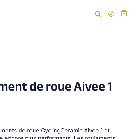
ement de roue Aivee 1
lements de roue CyclingCeramic Aivee 1 et
 encore plus performants. Les roulements