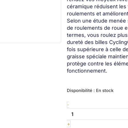
céramique réduisent les 
roulements et amélioren
Selon une étude menée su
de roulements de roue es
termes, vous roulez plus
dureté des billes Cyclin
fois supérieure à celle 
graisse spéciale maintien
protège contre les éléme
fonctionnement.
quantité
Disponibilité :
En stock
de
Wheel
-
bearing
kit
Aivee
+
1