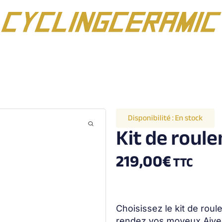
Disponibilité :
En stock
Kit de roul
219,00
€
TTC
Choisissez le kit de rou
rendez vos moyeux Aivee