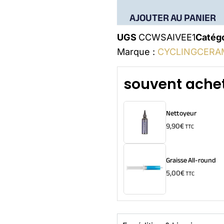
AJOUTER AU PANIER
UGS
CCWSAIVEE1
Catég
Marque :
CYCLINGCERA
souvent achet
Nettoyeur
9,90
€
TTC
Graisse All-round
5,00
€
TTC