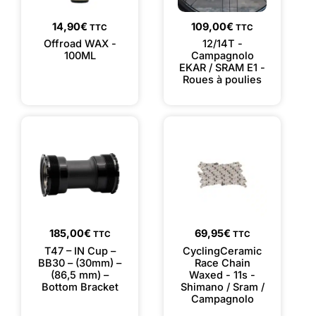
14,90
€
109,00
€
TTC
TTC
Offroad WAX -
12/14T -
100ML
Campagnolo
EKAR / SRAM E1 -
Roues à poulies
185,00
€
69,95
€
TTC
TTC
T47 – IN Cup –
CyclingCeramic
BB30 – (30mm) –
Race Chain
(86,5 mm) –
Waxed - 11s -
Bottom Bracket
Shimano / Sram /
Campagnolo