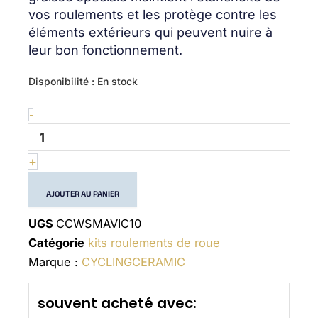
vos roulements et les protège contre les
éléments extérieurs qui peuvent nuire à
leur bon fonctionnement.
quantité
Disponibilité :
En stock
de
Wheel
-
bearing
kit
Mavic
+
10
AJOUTER AU PANIER
UGS
CCWSMAVIC10
Catégorie
kits roulements de roue
Marque :
CYCLINGCERAMIC
souvent acheté avec: