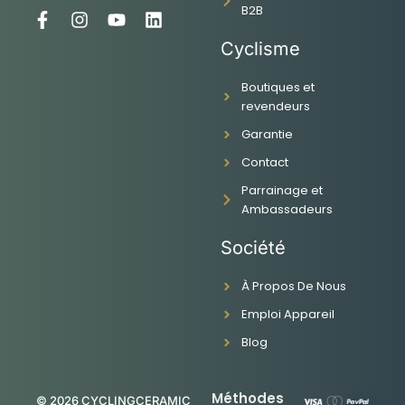
B2B
F
I
Y
L
a
n
o
i
Cyclisme
c
s
u
n
e
t
t
k
Boutiques et
b
a
u
e
revendeurs
o
g
b
d
o
r
e
i
Garantie
k
a
n
-
m
Contact
f
Parrainage et
Ambassadeurs
Société
À Propos De Nous
Emploi Appareil
Blog
Méthodes
© 2026 CYCLINGCERAMIC