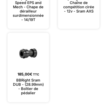
Speed EPS and
Chaîne de
Mech - Chape de
compétition cirée
dérailleur
- 12v - Sram AXS
surdimensionnée
- 14/19T
185,00
€
TTC
BBRight Sram
DUB - (28.99mm)
- Boîtier de
pédalier