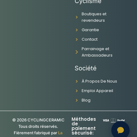
Cyclisme
c
s
u
n
e
t
t
k
Boutiques et
b
a
u
e
revendeurs
o
g
b
d
o
r
e
i
Garantie
k
a
n
-
m
Contact
f
Parrainage et
Ambassadeurs
Société
À Propos De Nous
Emploi Appareil
Blog
Méthodes
© 2026 CYCLINGCERAMIC
de
Tous droits réservés.
paiement
sécurisé:
Fièrement fabriqué par
La