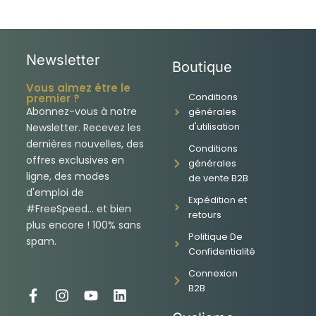
Newsletter
Boutique
Vous aimez être le
Conditions
premier ?
Abonnez-vous à notre
générales
d'utilisation
Newsletter. Recevez les
dernières nouvelles, des
Conditions
offres exclusives en
générales
ligne, des modes
de vente B2B
d'emploi de
Expédition et
#FreeSpeed... et bien
retours
plus encore ! 100% sans
Politique De
spam.
Confidentialité
Connexion
B2B
F
I
Y
L
a
n
o
i