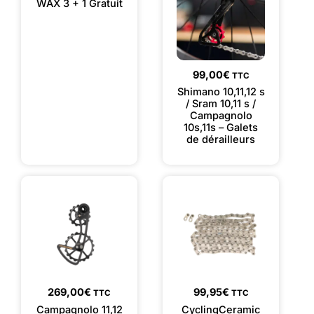
WAX 3 + 1 Gratuit
99,00
€
TTC
Shimano 10,11,12 s
/ Sram 10,11 s /
Campagnolo
10s,11s – Galets
de dérailleurs
269,00
€
99,95
€
TTC
TTC
Campagnolo 11,12
CyclingCeramic