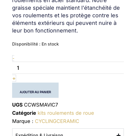
roulements en acier standard. Notre
graisse spéciale maintient l'étanchéité de
vos roulements et les protège contre les
éléments extérieurs qui peuvent nuire à
leur bon fonctionnement.
quantité
Disponibilité :
En stock
de
Wheel
-
bearing
kit
Mavic
+
7
AJOUTER AU PANIER
UGS
CCWSMAVIC7
Catégorie
kits roulements de roue
Marque :
CYCLINGCERAMIC
Expédition & Livraison