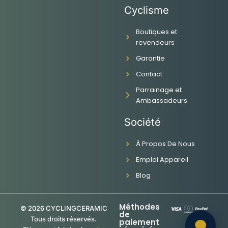
a
n
o
i
Cyclisme
c
s
u
n
e
t
t
k
Boutiques et
b
a
u
e
revendeurs
o
g
b
d
o
r
e
i
Garantie
k
a
n
-
m
Contact
f
Parrainage et
Ambassadeurs
Société
À Propos De Nous
Emploi Appareil
Blog
Méthodes
© 2026 CYCLINGCERAMIC
de
Tous droits réservés.
paiement