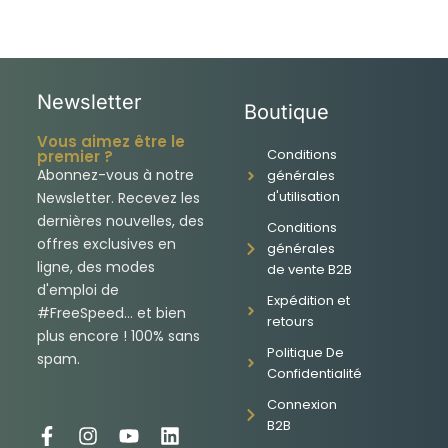
Newsletter
Boutique
Vous aimez être le
Conditions
premier ?
Abonnez-vous à notre
générales
d'utilisation
Newsletter. Recevez les
dernières nouvelles, des
Conditions
offres exclusives en
générales
ligne, des modes
de vente B2B
d'emploi de
Expédition et
#FreeSpeed... et bien
retours
plus encore ! 100% sans
Politique De
spam.
Confidentialité
Connexion
B2B
F
I
Y
L