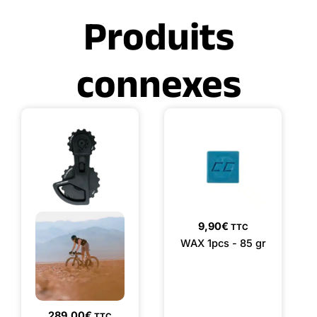
Produits
connexes
9,90
€
TTC
WAX 1pcs - 85 gr
289,00
€
TTC