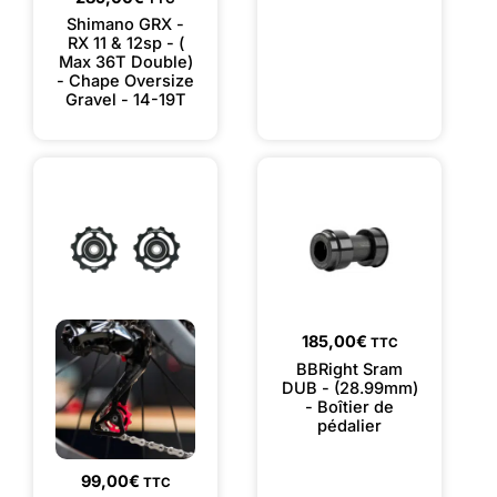
Shimano GRX -
RX 11 & 12sp - (
Max 36T Double)
- Chape Oversize
Gravel - 14-19T
185,00
€
TTC
BBRight Sram
DUB - (28.99mm)
- Boîtier de
pédalier
99,00
€
TTC