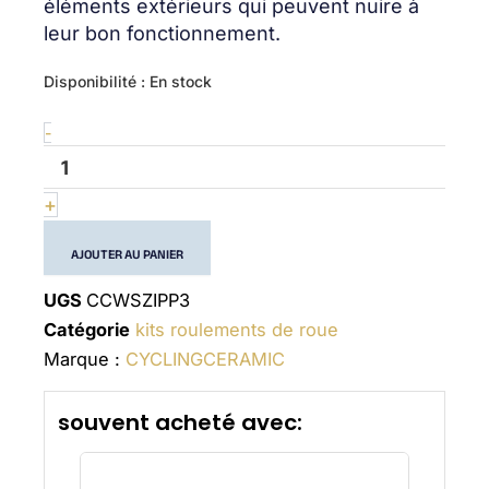
éléments extérieurs qui peuvent nuire à
leur bon fonctionnement.
quantité
Disponibilité :
En stock
de
Wheel
-
bearing
kit
Zipp
+
3
AJOUTER AU PANIER
UGS
CCWSZIPP3
Catégorie
kits roulements de roue
Marque :
CYCLINGCERAMIC
souvent acheté avec: