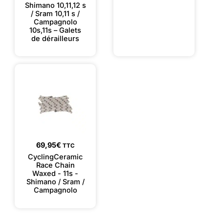
Shimano 10,11,12 s
/ Sram 10,11 s /
Campagnolo
10s,11s – Galets
de dérailleurs
69,95
€
TTC
CyclingCeramic
Race Chain
Waxed - 11s -
Shimano / Sram /
Campagnolo