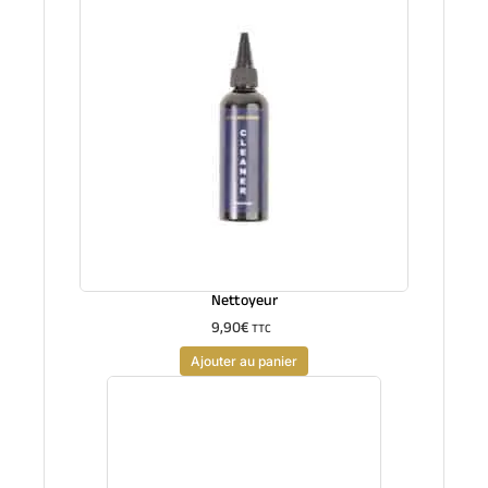
Nettoyeur
9,90
€
TTC
Ajouter au panier