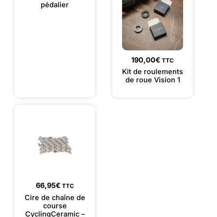
pédalier
190,00
€
TTC
Kit de roulements
de roue Vision 1
66,95
€
TTC
Cire de chaîne de
course
CyclingCeramic –