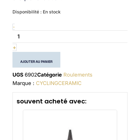
quantité
Disponibilité :
En stock
de
61902
-
(6902)
+
AJOUTER AU PANIER
UGS
6902
Catégorie
Roulements
Marque :
CYCLINGCERAMIC
souvent acheté avec: