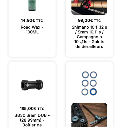
14,90
€
99,00
€
TTC
TTC
Road Wax -
Shimano 10,11,12 s
100ML
/ Sram 10,11 s /
Campagnolo
10s,11s – Galets
de dérailleurs
185,00
€
TTC
BB30 Sram DUB -
(28.99mm) -
Boîtier de