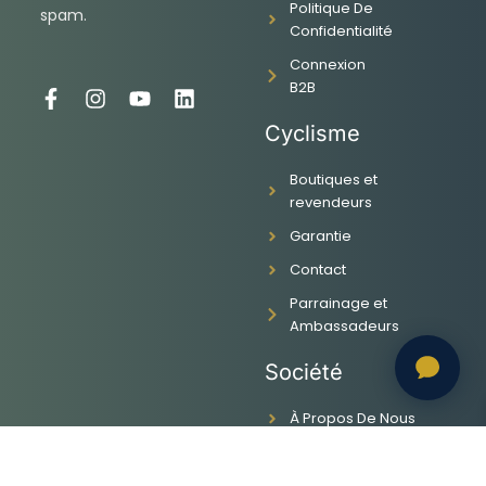
Politique De
spam.
Confidentialité
Connexion
B2B
F
I
Y
L
a
n
o
i
Cyclisme
c
s
u
n
e
t
t
k
Boutiques et
b
a
u
e
revendeurs
o
g
b
d
o
r
e
i
Garantie
k
a
n
-
m
Contact
f
Parrainage et
Ambassadeurs
Société
À Propos De Nous
Emploi Appareil
Blog